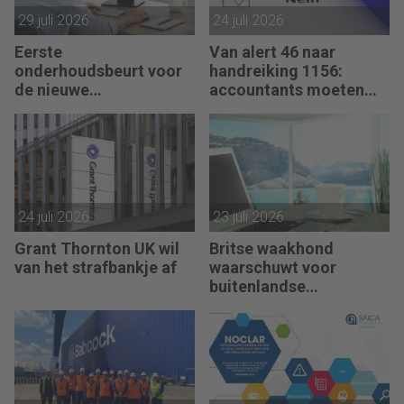
29 juli 2026
24 juli 2026
Eerste
Van alert 46 naar
onderhoudsbeurt voor
handreiking 1156:
de nieuwe
accountants moeten
verklaringengenerator
hun zegje doen
voor accountants
24 juli 2026
23 juli 2026
Grant Thornton UK wil
Britse waakhond
van het strafbankje af
waarschuwt voor
buitenlandse
controleteams van
kantoren