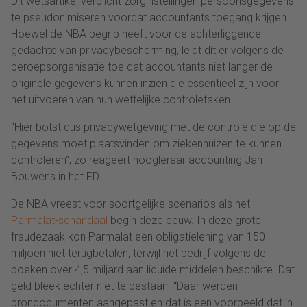
Dit wetsartikel verplicht zorginstellingen persoonsgegevens
te pseudonimiseren voordat accountants toegang krijgen.
Hoewel de NBA begrip heeft voor de achterliggende
gedachte van privacybescherming, leidt dit er volgens de
beroepsorganisatie toe dat accountants niet langer de
originele gegevens kunnen inzien die essentieel zijn voor
het uitvoeren van hun wettelijke controletaken.
“Hier botst dus privacywetgeving met de controle die op de
gegevens moet plaatsvinden om ziekenhuizen te kunnen
controleren”, zo reageert hoogleraar accounting Jan
Bouwens in het FD.
De NBA vreest voor soortgelijke scenario’s als het
Parmalat-schandaal
begin deze eeuw. In deze grote
fraudezaak kon Parmalat een obligatielening van 150
miljoen niet terugbetalen, terwijl het bedrijf volgens de
boeken over 4,5 miljard aan liquide middelen beschikte. Dat
geld bleek echter niet te bestaan. “Daar werden
brondocumenten aangepast en dat is een voorbeeld dat in