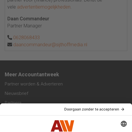
vele
advertentiemogelijkheden
.
Daan Commandeur
Partner Manager
0628068433
daancommandeur@sijthoffmedia.nl
Meer Accountantweek
Partner worden & Adverteren
Nieuwsbrief
Partners
Trainingen
Vacatures
Service & Contact