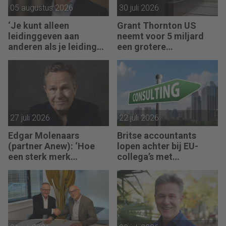
05 augustus 2026
30 juli 2026
‘Je kunt alleen
Grant Thornton US
leidinggeven aan
neemt voor 5 miljard
anderen als je leiding
een grotere
kunt geven aan jezelf’
accountantsketen over
27 juli 2026
22 juli 2026
Edgar Molenaars
Britse accountants
(partner Anew): ‘Hoe
lopen achter bij EU-
een sterk merk
collega’s met
ontastbare waarde
advieswerk
vertaalt in tastbaar
geld’