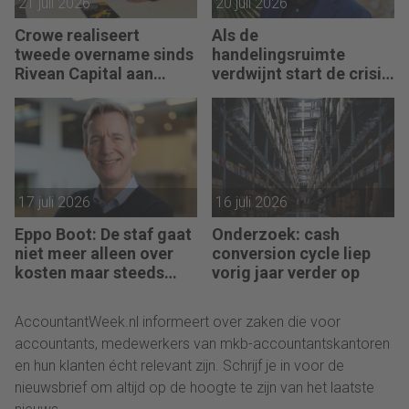
21 juli 2026
20 juli 2026
Crowe realiseert
Als de
tweede overname sinds
handelingsruimte
Rivean Capital aan
verdwijnt start de crisis
boord is
bij een bedrijf, vertelt
Pim van Berkel
17 juli 2026
16 juli 2026
Eppo Boot: De staf gaat
Onderzoek: cash
niet meer alleen over
conversion cycle liep
kosten maar steeds
vorig jaar verder op
vaker over impact
AccountantWeek.nl informeert over zaken die voor
accountants, medewerkers van mkb-accountantskantoren
en hun klanten écht relevant zijn. Schrijf je in voor de
nieuwsbrief om altijd op de hoogte te zijn van het laatste