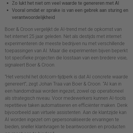
Zo lukt het niet om veel waarde te genereren met AI
Vooral omdat er sprake is van een gebrek aan sturing en
verantwoordelijkheid
Boer & Croon vergelijkt de AI-trend met de opkomst van
het internet 25 jaar geleden. Net als destijds met internet
experimenteren de meeste bedrijven nu met verschillende
toepassingen van AI. Maar die experimenten bijven beperkt
tot specifieke projecten die losstaan van een bredere visie,
signaleert Boer & Croon.
“Het verschil het dotcom-tijdperk is dat AI concrete waarde
genereert”, zegt Johan Traa van Boer & Croon. “AI kan in
een handomdraai worden ingezet, zowel op operationeel
als strategisch niveau. Voor medewerkers kunnen AI-tools
repetitieve taken automatiseren en efficiënter maken. Denk
bijvoorbeeld aan virtuele assistenten. Aan de klantzijde kan
AI worden ingezet om gepersonaliseerde ervaringen te
bieden, sneller klantvragen te beantwoorden en producten