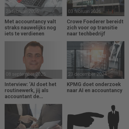
25 februari 2026
03 februari 2026
Met accountancy valt
Crowe Foederer bereidt
straks nauwelijks nog
zich voor op transitie
iets te verdienen
naar techbedrijf
08 september 2025
23 december 2024
Interview: ‘AI doet het
KPMG doet onderzoek
routinewerk, jij als
naar AI en accountancy
accountant de
strategie’