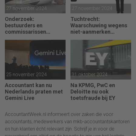
27 november 2024
27 november 2024
Onderzoek:
Tuchtrecht:
bestuurders en
Waarschuwing wegens
commissarissen
niet-aanmerken
wantrouwen elkaar
juridische kosten als
‘significante
aangelegenheid’
25 november 2024
31 oktober 2024
Accountant kan nu
Na KPMG, PwC en
Nederlands praten met
Deloitte nu ook
Gemini Live
toetsfraude bij EY
AccountantWeek.nl informeert over zaken die voor
accountants, medewerkers van mkb-accountantskantoren
en hun klanten écht relevant zijn. Schrijf je in voor de