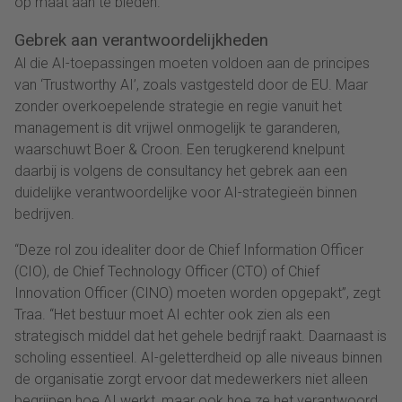
op maat aan te bieden.”
Gebrek aan verantwoordelijkheden
Al die AI-toepassingen moeten voldoen aan de principes
van ‘Trustworthy AI’, zoals vastgesteld door de EU. Maar
zonder overkoepelende strategie en regie vanuit het
management is dit vrijwel onmogelijk te garanderen,
waarschuwt Boer & Croon. Een terugkerend knelpunt
daarbij is volgens de consultancy het gebrek aan een
duidelijke verantwoordelijke voor AI-strategieën binnen
bedrijven.
“Deze rol zou idealiter door de Chief Information Officer
(CIO), de Chief Technology Officer (CTO) of Chief
Innovation Officer (CINO) moeten worden opgepakt”, zegt
Traa. “Het bestuur moet AI echter ook zien als een
strategisch middel dat het gehele bedrijf raakt. Daarnaast is
scholing essentieel. AI-geletterdheid op alle niveaus binnen
de organisatie zorgt ervoor dat medewerkers niet alleen
begrijpen hoe AI werkt, maar ook hoe ze het verantwoord