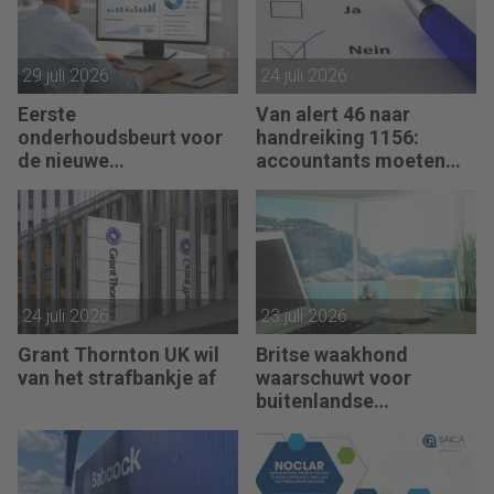
29 juli 2026
24 juli 2026
Eerste
Van alert 46 naar
onderhoudsbeurt voor
handreiking 1156:
de nieuwe
accountants moeten
verklaringengenerator
hun zegje doen
voor accountants
24 juli 2026
23 juli 2026
Grant Thornton UK wil
Britse waakhond
van het strafbankje af
waarschuwt voor
buitenlandse
controleteams van
kantoren