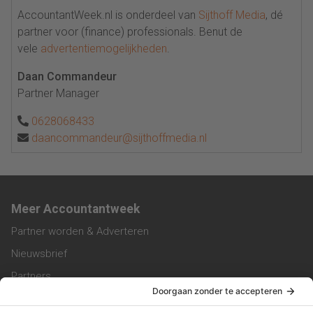
AccountantWeek.nl is onderdeel van
Sijthoff Media
, dé
partner voor (finance) professionals. Benut de
vele
advertentiemogelijkheden
.
Daan Commandeur
Partner Manager
0628068433
daancommandeur@sijthoffmedia.nl
Meer Accountantweek
Partner worden & Adverteren
Nieuwsbrief
Partners
Trainingen