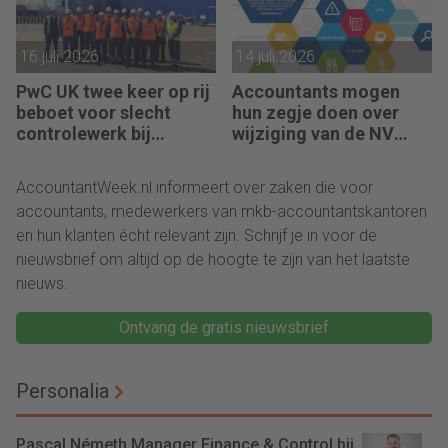
16 juli 2026
14 juli 2026
PwC UK twee keer op rij
Accountants mogen
beboet voor slecht
hun zegje doen over
controlewerk bij
wijziging van de NV
dezelfde klant
NOCLAR
AccountantWeek.nl informeert over zaken die voor
accountants, medewerkers van mkb-accountantskantoren
en hun klanten écht relevant zijn. Schrijf je in voor de
nieuwsbrief om altijd op de hoogte te zijn van het laatste
nieuws.
Ontvang de gratis nieuwsbrief
Personalia
Pascal Németh Manager Finance & Control bij