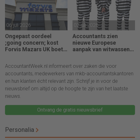
06 juli 2026
02 juli 2026
Ongepast oordeel
Accountants zien
;going concern; kost
nieuwe Europese
Forvis Mazars UK boete
aanpak van witwassen
en berisping
niet zitten
AccountantWeek.nl informeert over zaken die voor
accountants, medewerkers van mkb-accountantskantoren
en hun klanten écht relevant zijn. Schrijf je in voor de
nieuwsbrief om altijd op de hoogte te zijn van het laatste
nieuws.
Ontvang de gratis nieuwsbrief
Personalia