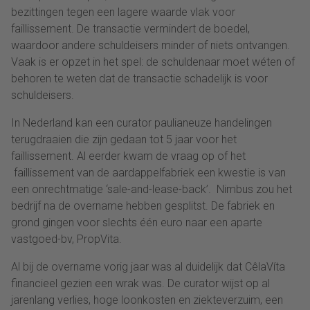
bezittingen tegen een lagere waarde vlak voor
faillissement. De transactie vermindert de boedel,
waardoor andere schuldeisers minder of niets ontvangen.
Vaak is er opzet in het spel: de schuldenaar moet wéten of
behoren te weten dat de transactie schadelijk is voor
schuldeisers.
In Nederland kan een curator paulianeuze handelingen
terugdraaien die zijn gedaan tot 5 jaar voor het
faillissement. Al eerder kwam de vraag op of het
faillissement van de aardappelfabriek een kwestie is van
een onrechtmatige ‘sale-and-lease-back’. Nimbus zou het
bedrijf na de overname hebben gesplitst. De fabriek en
grond gingen voor slechts één euro naar een aparte
vastgoed-bv, PropVita.
Al bij de overname vorig jaar was al duidelijk dat CêlaVíta
financieel gezien een wrak was. De curator wijst op al
jarenlang verlies, hoge loonkosten en ziekteverzuim, een