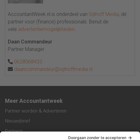
AccountantWeek.nl is onderdeel van
Sijthoff Media
, dé
partner voor (finance) professionals. Benut de
vele
advertentiemogelijkheden
.
Daan Commandeur
Partner Manager
0628068433
daancommandeur@sijthoffmedia.nl
Meer Accountantweek
Partner worden & Adverteren
Nieuwsbrief
Partners