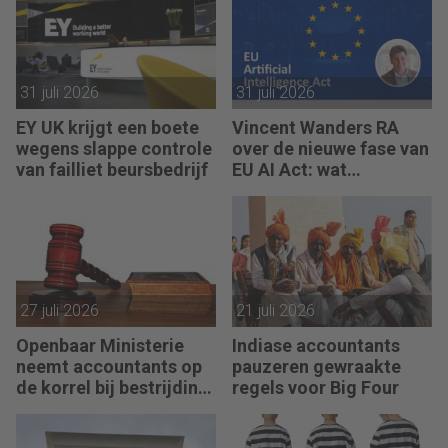
31 juli 2026
31 juli 2026
EY UK krijgt een boete
Vincent Wanders RA
wegens slappe controle
over de nieuwe fase van
van failliet beursbedrijf
EU AI Act: wat
accountants nu moeten
regelen
27 juli 2026
21 juli 2026
Openbaar Ministerie
Indiase accountants
neemt accountants op
pauzeren gewraakte
de korrel bij bestrijding
regels voor Big Four
witwassen