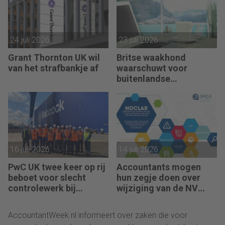
24 juli 2026
23 juli 2026
Grant Thornton UK wil
Britse waakhond
van het strafbankje af
waarschuwt voor
buitenlandse
controleteams van
kantoren
16 juli 2026
14 juli 2026
PwC UK twee keer op rij
Accountants mogen
beboet voor slecht
hun zegje doen over
controlewerk bij
wijziging van de NV
dezelfde klant
NOCLAR
AccountantWeek.nl informeert over zaken die voor