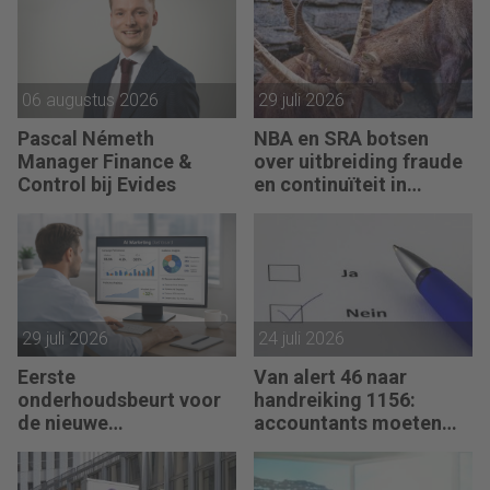
06 augustus 2026
29 juli 2026
Pascal Németh
NBA en SRA botsen
Manager Finance &
over uitbreiding fraude
Control bij Evides
en continuïteit in
controleverklaringen
29 juli 2026
24 juli 2026
Eerste
Van alert 46 naar
onderhoudsbeurt voor
handreiking 1156:
de nieuwe
accountants moeten
verklaringengenerator
hun zegje doen
voor accountants