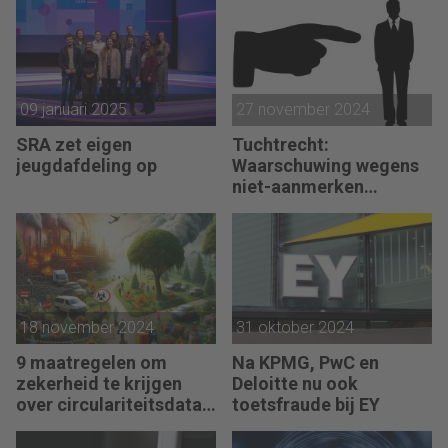
09 januari 2025
27 november 2024
SRA zet eigen
Tuchtrecht:
jeugdafdeling op
Waarschuwing wegens
niet-aanmerken
juridische kosten als
‘significante
aangelegenheid’
18 november 2024
31 oktober 2024
9 maatregelen om
Na KPMG, PwC en
zekerheid te krijgen
Deloitte nu ook
over circulariteitsdata
toetsfraude bij EY
van klanten