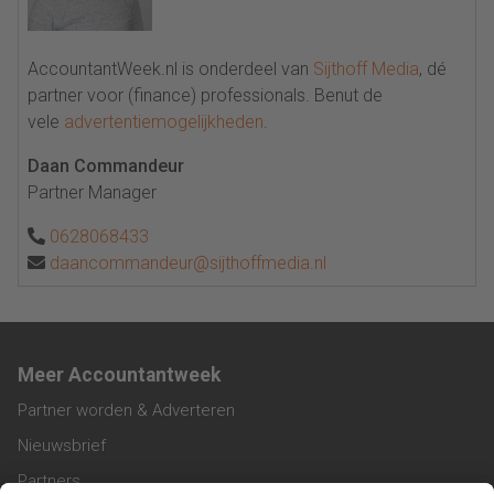
AccountantWeek.nl is onderdeel van
Sijthoff Media
, dé
partner voor (finance) professionals. Benut de
vele
advertentiemogelijkheden
.
Daan Commandeur
Partner Manager
0628068433
daancommandeur@sijthoffmedia.nl
Meer Accountantweek
Partner worden & Adverteren
Nieuwsbrief
Partners