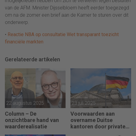
mogelijkheden hebben om zich te verweren tegen besluiten
van de AFM. Minister Dijsselbloem heeft eerder toegezegd
om na de zomer een brief aan de Kamer te sturen over dit
onderwerp.
•
Reactie NBA op consultatie Wet transparant toezicht
financiële markten
Gerelateerde artikelen
22 augustus 2025
23 juli 2025
Column – De
Voorwaarden aan
onzichtbare hand van
overname Duitse
waarderealisatie
kantoren door private
equity