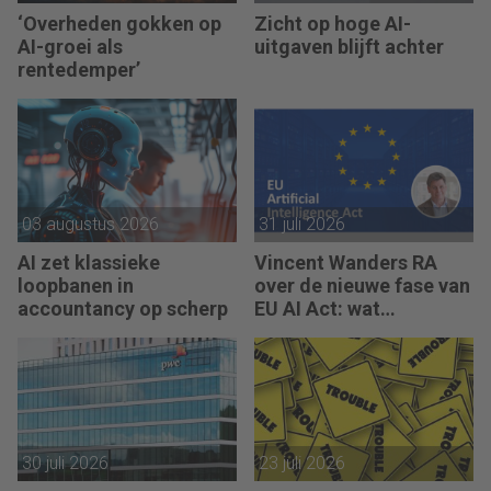
‘Overheden gokken op
Zicht op hoge AI-
AI-groei als
uitgaven blijft achter
rentedemper’
03 augustus 2026
31 juli 2026
AI zet klassieke
Vincent Wanders RA
loopbanen in
over de nieuwe fase van
accountancy op scherp
EU AI Act: wat
accountants nu moeten
regelen
30 juli 2026
23 juli 2026