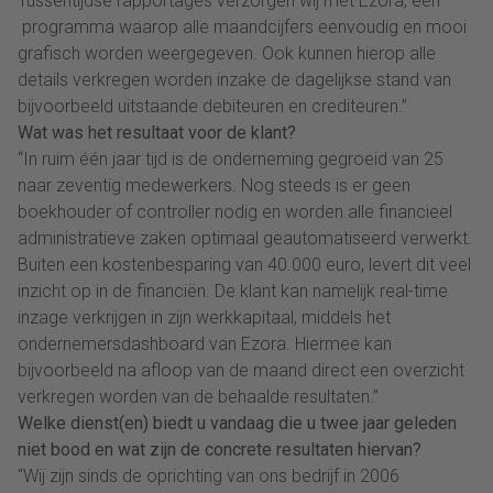
Tussentijdse rapportages verzorgen wij met Ezora, een
programma waarop alle maandcijfers eenvoudig en mooi
grafisch worden weergegeven. Ook kunnen hierop alle
details verkregen worden inzake de dagelijkse stand van
bijvoorbeeld uitstaande debiteuren en crediteuren.”
Wat was het resultaat voor de klant?
“In ruim één jaar tijd is de onderneming gegroeid van 25
naar zeventig medewerkers. Nog steeds is er geen
boekhouder of controller nodig en worden alle financieel
administratieve zaken optimaal geautomatiseerd verwerkt.
Buiten een kostenbesparing van 40.000 euro, levert dit veel
inzicht op in de financiën. De klant kan namelijk real-time
inzage verkrijgen in zijn werkkapitaal, middels het
ondernemersdashboard van Ezora. Hiermee kan
bijvoorbeeld na afloop van de maand direct een overzicht
verkregen worden van de behaalde resultaten.”
Welke dienst(en) biedt u vandaag die u twee jaar geleden
niet bood en wat zijn de concrete resultaten hiervan?
“Wij zijn sinds de oprichting van ons bedrijf in 2006