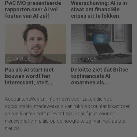
PwC MO presenteerde
Waarschuwing: AI is in
rapporten over AI vol
staat om financiële
fouten van AI zelf
crises uit te lokken
22 juli 2026
21 juli 2026
Pas als AI start met
Deloitte ziet dat Britse
bouwen wordt het
topfinancials AI
interessant, stelt
omarmen als
Maarten de Borst
groeimotor
AccountantWeek.nl informeert over zaken die voor
accountants, medewerkers van mkb-accountantskantoren
en hun klanten écht relevant zijn. Schrijf je in voor de
nieuwsbrief om altijd op de hoogte te zijn van het laatste
nieuws.