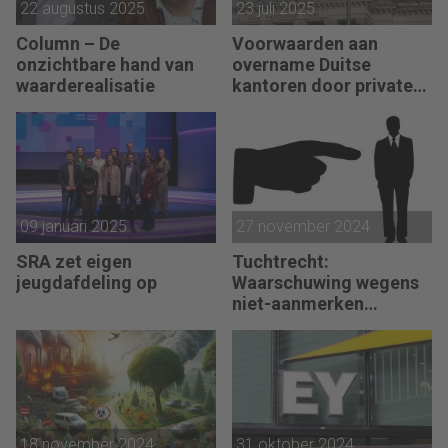
22 augustus 2025
23 juli 2025
Column – De
Voorwaarden aan
onzichtbare hand van
overname Duitse
waarderealisatie
kantoren door private
equity
09 januari 2025
27 november 2024
SRA zet eigen
Tuchtrecht:
jeugdafdeling op
Waarschuwing wegens
niet-aanmerken
juridische kosten als
‘significante
aangelegenheid’
18 november 2024
31 oktober 2024