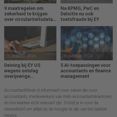
9 maatregelen om
Na KPMG, PwC en
zekerheid te krijgen
Deloitte nu ook
over circulariteitsdata
toetsfraude bij EY
van klanten
23 oktober 2024
18 oktober 2024
Deining bij EY US
5 AI-toepassingen voor
wegens ontslag
accountants en finance
overijverige
management
medewerkers
AccountantWeek.nl informeert over zaken die voor
accountants, medewerkers van mkb-accountantskantoren
en hun klanten écht relevant zijn. Schrijf je in voor de
nieuwsbrief om altijd op de hoogte te zijn van het laatste
nieuws.