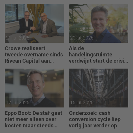
ontastbare waarde
advieswerk
vertaalt in tastbaar
geld’
21 juli 2026
20 juli 2026
Crowe realiseert
Als de
tweede overname sinds
handelingsruimte
Rivean Capital aan
verdwijnt start de crisis
boord is
bij een bedrijf, vertelt
Pim van Berkel
17 juli 2026
16 juli 2026
Eppo Boot: De staf gaat
Onderzoek: cash
niet meer alleen over
conversion cycle liep
kosten maar steeds
vorig jaar verder op
vaker over impact