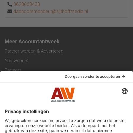
0628068433
daancommandeur@sijthoffmedia.nl
Meer Accountantweek
Partner worden & Adverteren
Nieuwsbrief
Partners
Trainingen
Vacatures
Service & Contact
Contact & Redactie
Werken bij ons
Privacy Statement