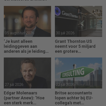
05 augustus 2026
30 juli 2026
‘Je kunt alleen
Grant Thornton US
leidinggeven aan
neemt voor 5 miljard
anderen als je leiding
een grotere
kunt geven aan jezelf’
accountantsketen over
27 juli 2026
22 juli 2026
Edgar Molenaars
Britse accountants
(partner Anew): ‘Hoe
lopen achter bij EU-
een sterk merk
collega’s met