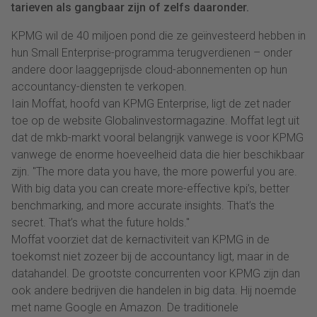
tarieven als gangbaar zijn of zelfs daaronder.
KPMG wil de 40 miljoen pond die ze geïnvesteerd hebben in
hun Small Enterprise-programma terugverdienen – onder
andere door laaggeprijsde cloud-abonnementen op hun
accountancy-diensten te verkopen.
Iain Moffat, hoofd van KPMG Enterprise, ligt de zet nader
toe op de website Globalinvestormagazine. Moffat legt uit
dat de mkb-markt vooral belangrijk vanwege is voor KPMG
vanwege de enorme hoeveelheid data die hier beschikbaar
zijn. "The more data you have, the more powerful you are.
With big data you can create more-effective kpi’s, better
benchmarking, and more accurate insights. That’s the
secret. That’s what the future holds."
Moffat voorziet dat de kernactiviteit van KPMG in de
toekomst niet zozeer bij de accountancy ligt, maar in de
datahandel. De grootste concurrenten voor KPMG zijn dan
ook andere bedrijven die handelen in big data. Hij noemde
met name Google en Amazon. De traditionele