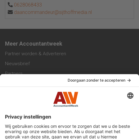
0628068433
daancommandeur@sijthoffmedia.nl
Meer Accountantweek
Partner worden & Adverteren
Nieuwsbrief
Partners
Trainingen
Vacatures
Service & Contact
Contact & Redactie
Werken bij ons
Privacy Statement