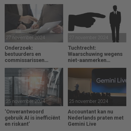
strategie’
27 november 2024
27 november 2024
Onderzoek:
Tuchtrecht:
bestuurders en
Waarschuwing wegens
commissarissen
niet-aanmerken
wantrouwen elkaar
juridische kosten als
‘significante
aangelegenheid’
25 november 2024
25 november 2024
‘Onverantwoord
Accountant kan nu
gebruik AI is inefficiënt
Nederlands praten met
en riskant’
Gemini Live