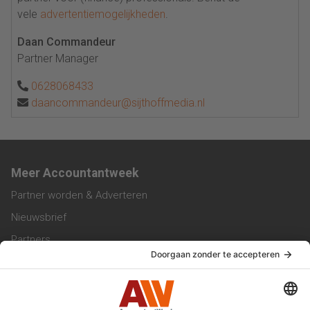
vele
advertentiemogelijkheden
.
Daan Commandeur
Partner Manager
0628068433
daancommandeur@sijthoffmedia.nl
Meer Accountantweek
Partner worden & Adverteren
Nieuwsbrief
Partners
Trainingen
Vacatures
Service & Contact