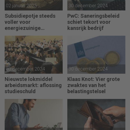
02 januari 2025
30 december 2024
Subsidiepotje steeds
PwC: Saneringsbeleid
voller voor
schiet tekort voor
energiezuinige
kansrijk bedrijf
technieken
30 december 2024
30 december 2024
Nieuwste lokmiddel
Klaas Knot: Vier grote
arbeidsmarkt: aflossing
zwaktes van het
studieschuld
belastingstelsel