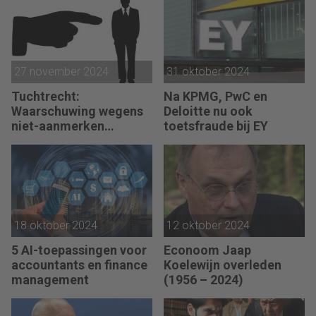
27 november 2024
31 oktober 2024
Tuchtrecht:
Na KPMG, PwC en
Waarschuwing wegens
Deloitte nu ook
niet-aanmerken
toetsfraude bij EY
juridische kosten als
‘significante
aangelegenheid’
18 oktober 2024
12 oktober 2024
5 AI-toepassingen voor
Econoom Jaap
accountants en finance
Koelewijn overleden
management
(1956 – 2024)