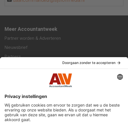
daancommandeur@sijthoffmedia.nl
Meer Accountantweek
Partner worden & Adverteren
Nieuwsbrief
Partners
Trainingen
Vacatures
Service & Contact
Contact & Redactie
Werken bij ons
Privacy Statement
Algemene Voorwaarden