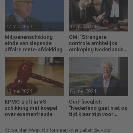
17 mei 2024
15 mei 2024
Miljoenenschikking
OM: ‘Strengere
einde van slepende
controle ambtelijke
affaire rente-afdekking
omkoping Nederlandse
bedrijven’
13 mei 2024
09 mei 2024
KPMG treft in VS
Oud-fiscalist:
schikking met koepel
“Nederland gaat niet op
over examenfraude
tijd klaar zijn voor
CSRD”
AccountantWeek.nl informeert over zaken die voor