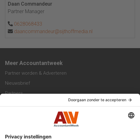
Daan Commandeur
Partner Manager
0628068433
daancommandeur@sijthoffmedia.nl
Meer Accountantweek
Partner worden & Adverteren
Nieuwsbrief
Partners
Trainingen
Vacatures
Service & Contact
Contact & Redactie