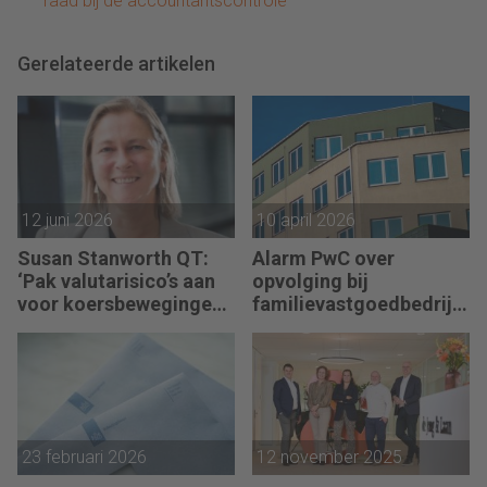
raad bij de accountantscontrole
Gerelateerde artikelen
12 juni 2026
10 april 2026
Susan Stanworth QT:
Alarm PwC over
‘Pak valutarisico’s aan
opvolging bij
voor koersbewegingen
familievastgoedbedrijv
pijn doen’
en
23 februari 2026
12 november 2025