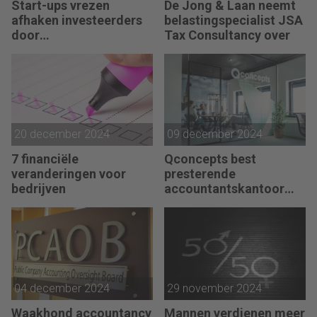
Start-ups vrezen
De Jong & Laan neemt
afhaken investeerders
belastingspecialist JSA
door
Tax Consultancy over
vermogensaanwasbelas
ting
20 december 2024
09 december 2024
7 financiële
Qconcepts best
veranderingen voor
presterende
bedrijven
accountantskantoor
2024
04 december 2024
29 november 2024
Waakhond accountancy
Mannen verdienen meer