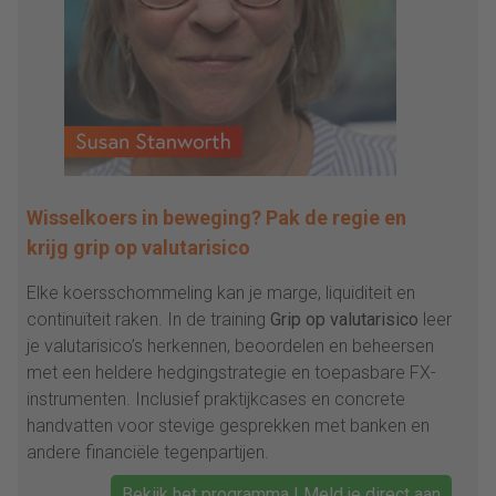
Wisselkoers in beweging? Pak de regie en
krijg grip op valutarisico
Elke koersschommeling kan je marge, liquiditeit en
continuïteit raken. In de training
Grip op valutarisico
leer
je valutarisico’s herkennen, beoordelen en beheersen
met een heldere hedgingstrategie en toepasbare FX-
instrumenten. Inclusief praktijkcases en concrete
handvatten voor stevige gesprekken met banken en
andere financiële tegenpartijen.
Bekijk het programma | Meld je direct aan