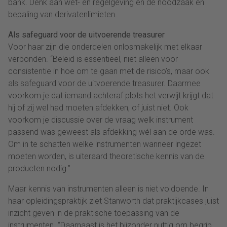
bank. Denk aan wet- en regelgeving en de noodzaak en
bepaling van derivatenlimieten.
Als safeguard voor de uitvoerende treasurer
Voor haar zijn die onderdelen onlosmakelijk met elkaar
verbonden. “Beleid is essentieel, niet alleen voor
consistentie in hoe om te gaan met de risico’s, maar ook
als safeguard voor de uitvoerende treasurer. Daarmee
voorkom je dat iemand achteraf plots het verwijt krijgt dat
hij of zij wel had moeten afdekken, of juist niet. Ook
voorkom je discussie over de vraag welk instrument
passend was geweest als afdekking wél aan de orde was.
Om in te schatten welke instrumenten wanneer ingezet
moeten worden, is uiteraard theoretische kennis van de
producten nodig.”
Maar kennis van instrumenten alleen is niet voldoende. In
haar opleidingspraktijk ziet Stanworth dat praktijkcases juist
inzicht geven in de praktische toepassing van de
instrumenten. “Daarnaast is het bijzonder nuttig om begrip