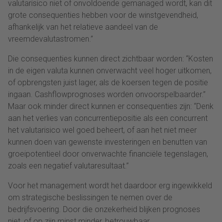
valutarisico niet of onvoldoende gemanaged wordt, kan dit
grote consequenties hebben voor de winstgevendheid,
afhankelijk van het relatieve aandeel van de
vreemdevalutastromen.”
Die consequenties kunnen direct zichtbaar worden: “Kosten
in de eigen valuta kunnen onverwacht veel hoger uitkomen,
of opbrengsten juist lager, als de koersen tegen de positie
ingaan. Cashflowprognoses worden onvoorspelbaarder.”
Maar ook minder direct kunnen er consequenties zijn: “Denk
aan het verlies van concurrentiepositie als een concurrent
het valutarisico wel goed beheert, of aan het niet meer
kunnen doen van gewenste investeringen en benutten van
groeipotentieel door onverwachte financiële tegenslagen,
zoals een negatief valutaresultaat.”
Voor het management wordt het daardoor erg ingewikkeld
om strategische beslissingen te nemen over de
bedrijfsvoering. Door die onzekerheid blijken prognoses
niet, of op zijn minst minder, betrouwbaar.