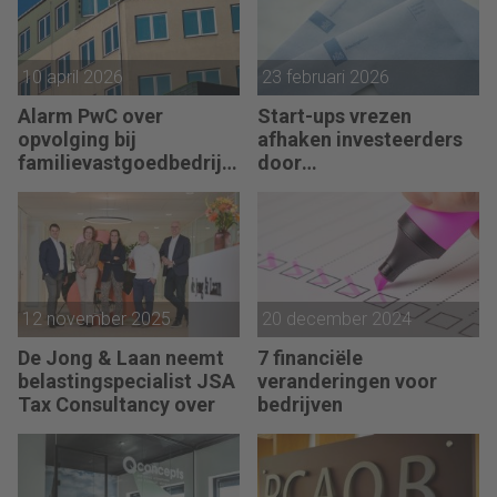
10 april 2026
23 februari 2026
Alarm PwC over
Start-ups vrezen
opvolging bij
afhaken investeerders
familievastgoedbedrijv
door
en
vermogensaanwasbelas
ting
12 november 2025
20 december 2024
De Jong & Laan neemt
7 financiële
belastingspecialist JSA
veranderingen voor
Tax Consultancy over
bedrijven