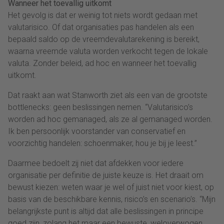
Wanneer het toevallig uitkomt
Het gevolg is dat er weinig tot niets wordt gedaan met
valutarisico. Of dat organisaties pas handelen als een
bepaald saldo op de vreemdevalutarekening is bereikt,
waarna vreemde valuta worden verkocht tegen de lokale
valuta. Zonder beleid, ad hoc en wanneer het toevallig
uitkomt.
Dat raakt aan wat Stanworth ziet als een van de grootste
bottlenecks: geen beslissingen nemen. “Valutarisico’s
worden ad hoc gemanaged, als ze al gemanaged worden.
Ik ben persoonlijk voorstander van conservatief en
voorzichtig handelen: schoenmaker, hou je bij je leest.”
Daarmee bedoelt zij niet dat afdekken voor iedere
organisatie per definitie de juiste keuze is. Het draait om
bewust kiezen: weten waar je wel of juist niet voor kiest, op
basis van de beschikbare kennis, risico’s en scenario’s. “Mijn
belangrijkste punt is altijd dat alle beslissingen in principe
goed zijn, zolang het maar een bewuste, weloverwogen