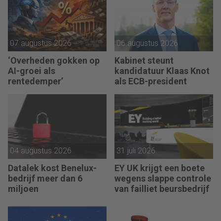
07 augustus 2026
06 augustus 2026
‘Overheden gokken op
Kabinet steunt
AI-groei als
kandidatuur Klaas Knot
rentedemper’
als ECB-president
04 augustus 2026
31 juli 2026
Datalek kost Benelux-
EY UK krijgt een boete
bedrijf meer dan 6
wegens slappe controle
miljoen
van failliet beursbedrijf