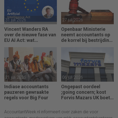
31 juli 2026
27 juli 2026
Vincent Wanders RA
Openbaar Ministerie
over de nieuwe fase van
neemt accountants op
EU AI Act: wat
de korrel bij bestrijding
accountants nu moeten
witwassen
regelen
21 juli 2026
06 juli 2026
Indiase accountants
Ongepast oordeel
pauzeren gewraakte
;going concern; kost
regels voor Big Four
Forvis Mazars UK boete
en berisping
AccountantWeek.nl informeert over zaken die voor