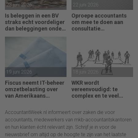
23 juni 2026
22 juni 2026
Is beleggen in een BV
Oproepe accountants
straks echt voordeliger
om mee te doen aan
dan beleggingen onder
consultatie
box 3?
winstbelastingen
19 juni 2026
18 juni 2026
Fiscus neemt IT-beheer
WKR wordt
omzetbelasting over
vereenvoudigd: te
van Amerikaans
complex en te veel
techbedrijf
administratie
AccountantWeek.nl informeert over zaken die voor
accountants, medewerkers van mkb-accountantskantoren
en hun klanten écht relevant zijn. Schrijf je in voor de
nieuwsbrief om altijd op de hoogte te zijn van het laatste