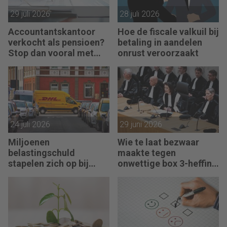
29 juli 2026
28 juli 2026
Accountantskantoor
Hoe de fiscale valkuil bij
verkocht als pensioen?
betaling in aandelen
Stop dan vooral met
onrust veroorzaakt
werken
24 juli 2026
29 juni 2026
Miljoenen
Wie te laat bezwaar
belastingschuld
maakte tegen
stapelen zich op bij
onwettige box 3-heffing
failliete pakketkoeriers
vist achter het net