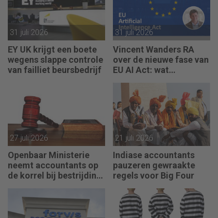
31 juli 2026
31 juli 2026
EY UK krijgt een boete
Vincent Wanders RA
wegens slappe controle
over de nieuwe fase van
van failliet beursbedrijf
EU AI Act: wat
accountants nu moeten
regelen
27 juli 2026
21 juli 2026
Openbaar Ministerie
Indiase accountants
neemt accountants op
pauzeren gewraakte
de korrel bij bestrijding
regels voor Big Four
witwassen