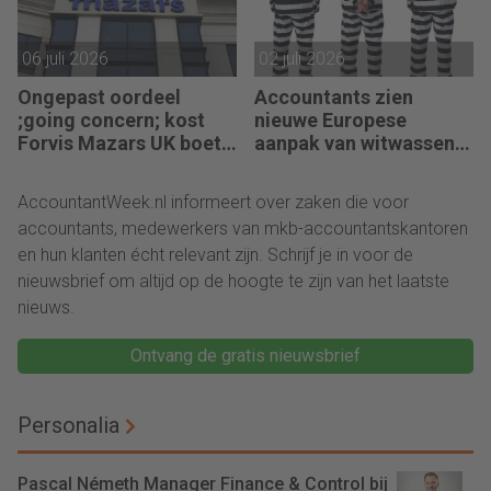
06 juli 2026
02 juli 2026
Ongepast oordeel
Accountants zien
;going concern; kost
nieuwe Europese
Forvis Mazars UK boete
aanpak van witwassen
en berisping
niet zitten
AccountantWeek.nl informeert over zaken die voor
accountants, medewerkers van mkb-accountantskantoren
en hun klanten écht relevant zijn. Schrijf je in voor de
nieuwsbrief om altijd op de hoogte te zijn van het laatste
nieuws.
Ontvang de gratis nieuwsbrief
Personalia
Pascal Németh Manager Finance & Control bij