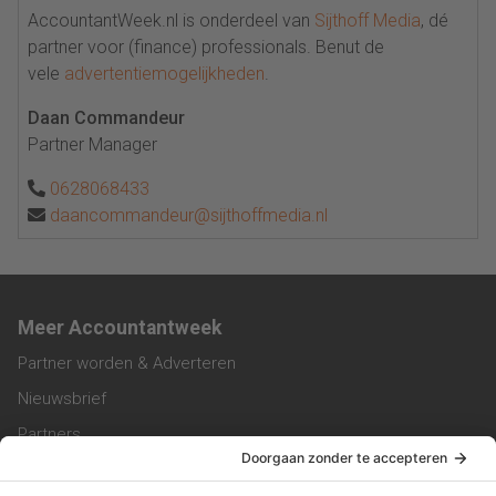
AccountantWeek.nl is onderdeel van
Sijthoff Media
, dé
partner voor (finance) professionals. Benut de
vele
advertentiemogelijkheden
.
Daan Commandeur
Partner Manager
0628068433
daancommandeur@sijthoffmedia.nl
Meer Accountantweek
Partner worden & Adverteren
Nieuwsbrief
Partners
Trainingen