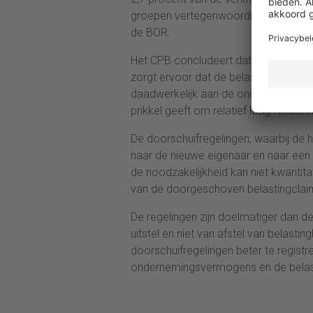
groepen vertegenwoordigen samen cir
de BOR.
Het CPB concludeert dat de waarderings
zorgt ervoor dat de belastingheffing b
daadwerkelijk aan de onderneming on
prikkel geeft om relatief laag-rende
De doorschuifregelingen, waarbij de
naar de nieuwe eigenaar en naar een 
de noodzakelijkheid kan niet kwanti
van de doorgeschoven belastingclaim
De regelingen zijn doelmatiger dan d
uitstel en niet van afstel van belasti
doorschuifregelingen beter te regist
ondernemingsvermogens en de belast