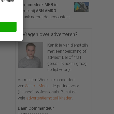
Overnamedesk MKB in
gebruik bij ABN AMRO
De bank noemt de accountant...
Vragen over adverteren?
Kan ik je van dienst zijn
met een toelichting of
advies? Bel of mail
gerust. Ik neem graag
de tijd voor je.
AccountantWeek.nl is onderdeel
van
Sijthoff Media
, dé partner voor
(finance) professionals. Benut de
vele
advertentiemogelijkheden
.
Daan Commandeur