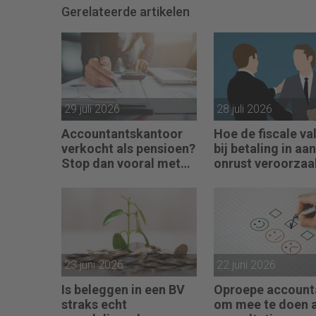
Gerelateerde artikelen
29 juli 2026
28 juli 2026
Accountantskantoor
Hoe de fiscale val
verkocht als pensioen?
bij betaling in aa
Stop dan vooral met
onrust veroorzaa
werken
23 juni 2026
22 juni 2026
Is beleggen in een BV
Oproepe account
straks echt
om mee te doen 