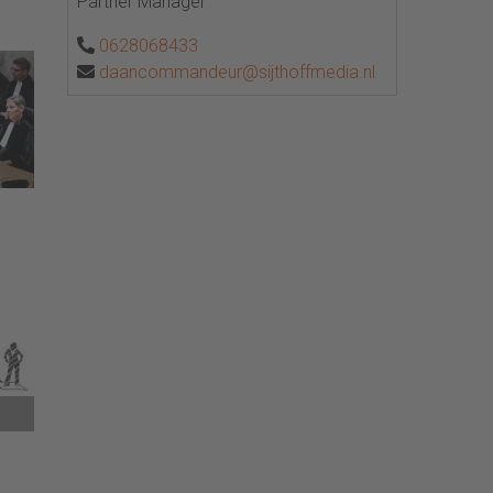
Partner Manager
0628068433
daancommandeur@sijthoffmedia.nl
het