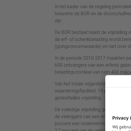
In het kader van de regeling periodi
hoeverre de BOR en de doorschuifreg
zijn.
De BOR bestaat naast de vrijstelling o
de erf- of schenkbelasting wordt ber
(goingconcernwaarde) en niet over de
In de periode 2010-2017 maakten per
600 ontvangers van een erfenis gebr
belastingvoordeel van ruim 400 miljo
Van het totale vrijgestelde bedrag in
waarderingsfaciliteit, 19 procent door
gedeeltelijke vrijstelling.
De volledige vrijstelling geldt voor 
de verkrijgers van een erfenis waarbi
procent een ondernemingswaarde van 
2,7 procent van de verkrijgers een s