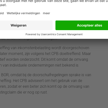
ca 35 procent van het totale belastingvoordeel van
faciliteit goed past bij het doel van continuïteit. Het
eter aansluit bij de waarde die de verkrijger
tleent en voorkomt dat de belastingheffing een
rende ondernemingen te beëindigen.
 heffing van inkomstenbelasting wordt doorgeschoven
later moment, zijn volgens het CPB doeltreffend. Maar
tatief worden onderzocht. Dit komt omdat de omvang
 van individuele ondernemingen niet bekend is.
e BOR, omdat bij de doorschuifregelingen sprake is van
ngheffing. Het CPB adviseert om het gebruik van de
reren, zodat er een beter zich komt op de omvang van
ingclaim die er nog op rust.