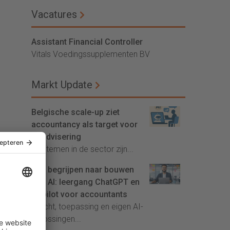
Vacatures
Assistant Financial Controller
Vitals Voedingssupplementen BV
Markt Update
Belgische scale-up ziet
accountancy als target voor
AI-advisering
'Systemen in de sector zijn...
Van begrijpen naar bouwen
met AI: leergang ChatGPT en
Copilot voor accountants
Inzicht, toepassing en eigen AI-
oplossingen...