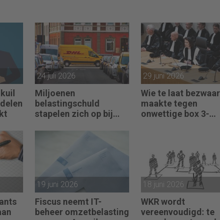
24 juli 2026
29 juni 2026
kuil
Miljoenen
Wie te laat bezwaar
ndelen
belastingschuld
maakte tegen
kt
stapelen zich op bij
onwettige box 3-
failliete
heffing vist achter 
pakketkoeriers
net
19 juni 2026
18 juni 2026
ants
Fiscus neemt IT-
WKR wordt
aan
beheer omzetbelasting
vereenvoudigd: te