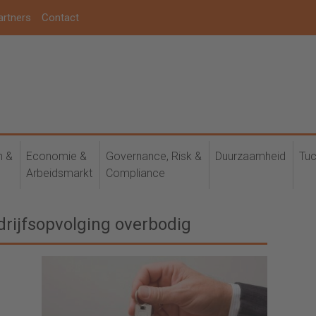
artners
Contact
h &
Economie &
Governance, Risk &
Duurzaamheid
Tuc
Arbeidsmarkt
Compliance
drijfsopvolging overbodig