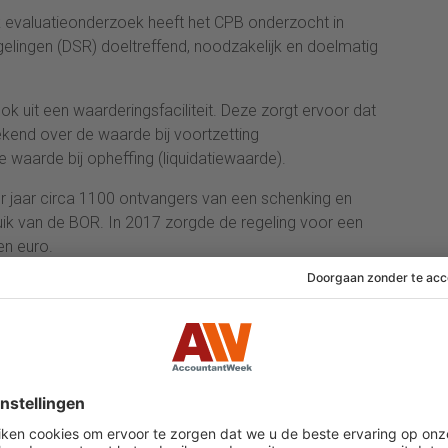
ek evaluatieonderzoek heeft het CPB onderzocht in
elingen (DSR) doeltreffend, noodzakelijk en doelmatig
ok uit een waarderingsfaciliteit. Deze zorgt ervoor dat
ekend over de waarde bij voortzetting
 waarde bij opheffing (liquidatiewaarde).
 jaar circa 1100 ontvangers van een schenking en
uik van de BOR. In 2017 zorgde de regeling voor een
en euro.
 dat jaar werd 22 procent veroorzaakt door de
 de volledige vrijstelling en 59 procent door de
ondernemingsvermogens tot circa 1,1 miljoen euro. Van
j de BOR werd gebruikt in 2010-2017, ontving 2,3
meer dan vijf miljoen euro. Bij schenkingen ontving
chenking van meer dan vijf miljoen euro. Deze twee