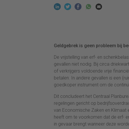
Geldgebrek is geen probleem bij be
De vrijstelling van erf- en schenkbelas
gevallen niet nodig. Bij circa driekwar
of verkrijgers voldoende vrije financ
betalen. In andere gevallen is een (r
goedkoper instrument om de continuïte
Dit concludeert het Centraal Planbur
regelingen gericht op bedrijfsoverdrac
van Economische Zaken en Klimaat en 
heeft om te voorkomen dat de erf- e
in gevaar brengt wanneer deze word