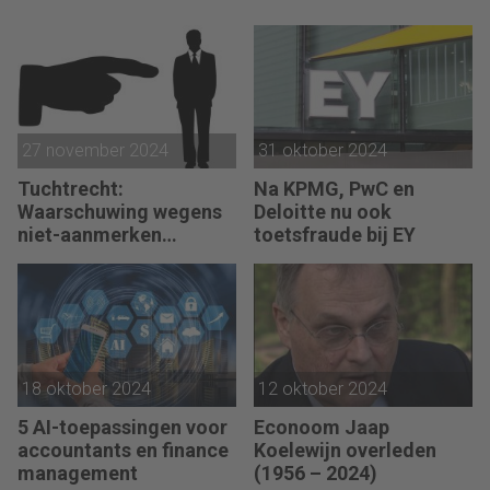
27 november 2024
31 oktober 2024
Tuchtrecht:
Na KPMG, PwC en
Waarschuwing wegens
Deloitte nu ook
niet-aanmerken
toetsfraude bij EY
juridische kosten als
‘significante
aangelegenheid’
18 oktober 2024
12 oktober 2024
5 AI-toepassingen voor
Econoom Jaap
accountants en finance
Koelewijn overleden
management
(1956 – 2024)