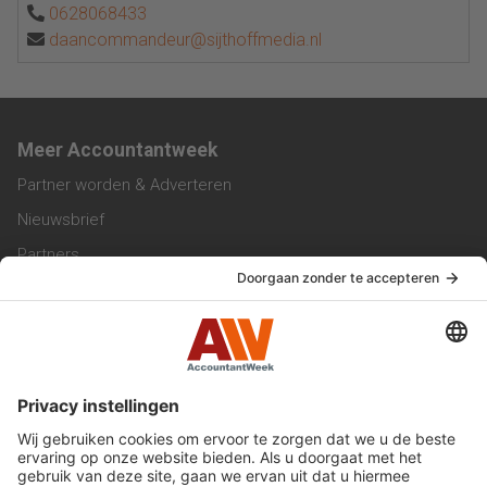
0628068433
daancommandeur@sijthoffmedia.nl
Meer Accountantweek
Partner worden & Adverteren
Nieuwsbrief
Partners
Trainingen
Vacatures
Service & Contact
Contact & Redactie
Werken bij ons
Privacy Statement