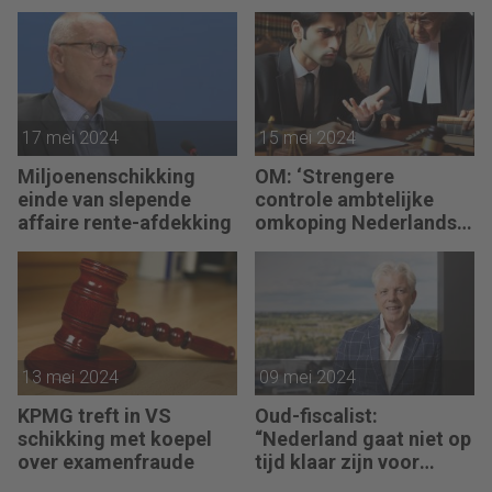
17 mei 2024
15 mei 2024
Miljoenenschikking
OM: ‘Strengere
einde van slepende
controle ambtelijke
affaire rente-afdekking
omkoping Nederlandse
bedrijven’
13 mei 2024
09 mei 2024
KPMG treft in VS
Oud-fiscalist:
schikking met koepel
“Nederland gaat niet op
over examenfraude
tijd klaar zijn voor
CSRD”