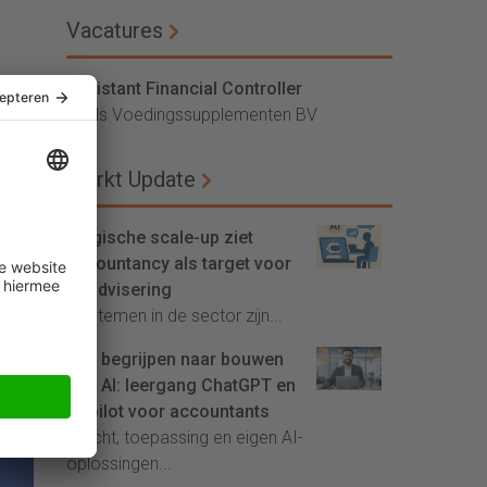
Vacatures
Assistant Financial Controller
Vitals Voedingssupplementen BV
Markt Update
Belgische scale-up ziet
accountancy als target voor
AI-advisering
'Systemen in de sector zijn...
n
Van begrijpen naar bouwen
met AI: leergang ChatGPT en
Copilot voor accountants
Inzicht, toepassing en eigen AI-
oplossingen...