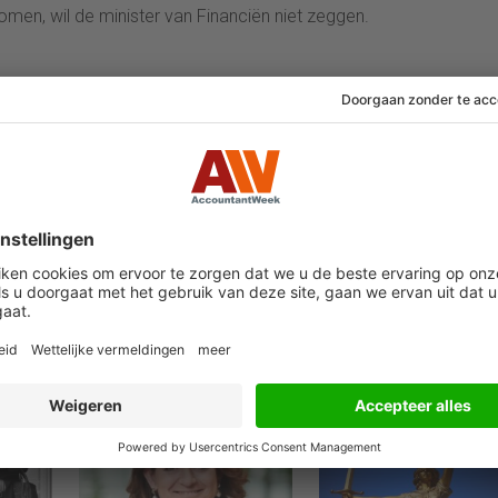
en, wil de minister van Financiën niet zeggen.
31 oktober 2024
12 oktober 2024
Na KPMG, PwC en
Econoom Jaap
egens
Deloitte nu ook
Koelewijn overlede
toetsfraude bij EY
(1956 – 2024)
 als