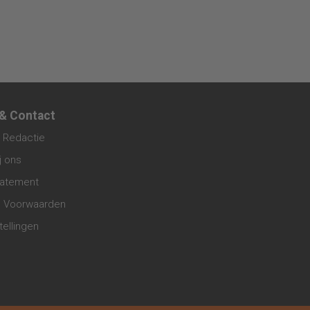
 & Contact
 Redactie
j ons
tatement
 Voorwaarden
tellingen