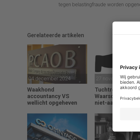
tegen belastingfraude worden opgenom
Gerelateerde artikelen
04 december 2024
27 november 2024
Waakhond
Tuchtrecht:
accountancy VS
Waarschuwing w
wellicht opgeheven
niet-aanmerken
juridische kosten
‘significante
aangelegenheid’