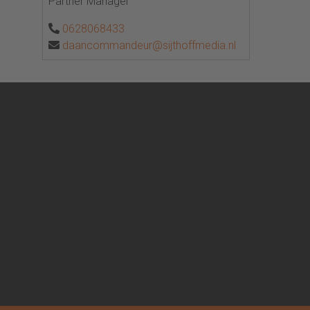
Partner Manager
0628068433
daancommandeur@sijthoffmedia.nl