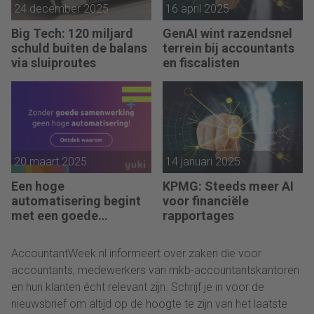
24 december 2025
16 april 2025
Big Tech: 120 miljard
GenAI wint razendsnel
schuld buiten de balans
terrein bij accountants
via sluiproutes
en fiscalisten
20 maart 2025
14 januari 2025
Een hoge
KPMG: Steeds meer AI
automatisering begint
voor financiële
met een goede
rapportages
samenwerking
AccountantWeek.nl informeert over zaken die voor
accountants, medewerkers van mkb-accountantskantoren
en hun klanten écht relevant zijn. Schrijf je in voor de
nieuwsbrief om altijd op de hoogte te zijn van het laatste