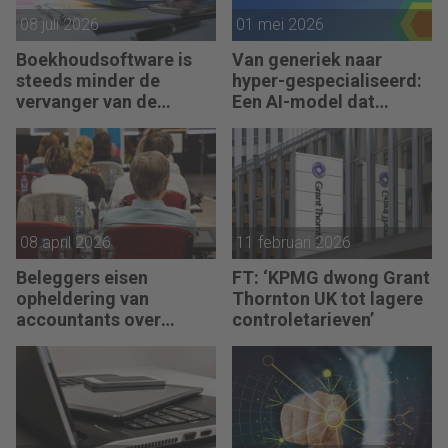
08 juli 2026
01 mei 2026
Boekhoudsoftware is
Van generiek naar
steeds minder de
hyper-gespecialiseerd:
vervanger van de
Een AI-model dat
boekhouder
accountants écht
ontlast
08 april 2026
11 februari 2026
Beleggers eisen
FT: ‘KPMG dwong Grant
opheldering van
Thornton UK tot lagere
accountants over
controletarieven’
gebruik AI