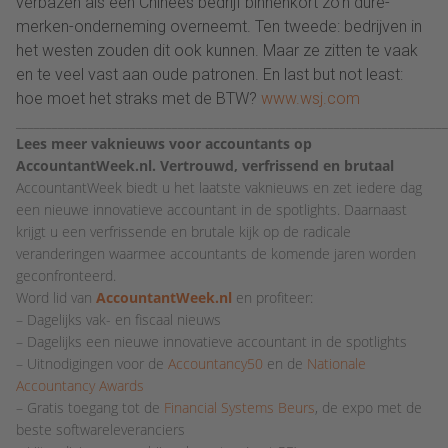
verbazen als een Chinees bedrijf binnenkort zo’n dure-
merken-onderneming overneemt. Ten tweede: bedrijven in
het westen zouden dit ook kunnen. Maar ze zitten te vaak
en te veel vast aan oude patronen. En last but not least:
hoe moet het straks met de BTW?
www.wsj.com
________________________________________________________________________
Lees meer vaknieuws voor accountants op
AccountantWeek.nl. Vertrouwd, verfrissend en brutaal
AccountantWeek biedt u het laatste vaknieuws en zet iedere dag
een nieuwe innovatieve accountant in de spotlights. Daarnaast
krijgt u een verfrissende en brutale kijk op de radicale
veranderingen waarmee accountants de komende jaren worden
geconfronteerd.
Word lid van
AccountantWeek.nl
en profiteer:
– Dagelijks vak- en fiscaal nieuws
– Dagelijks een nieuwe innovatieve accountant in de spotlights
– Uitnodigingen voor de
Accountancy50
en de
Nationale
Accountancy Awards
– Gratis toegang tot de
Financial Systems Beurs
, de expo met de
beste softwareleveranciers