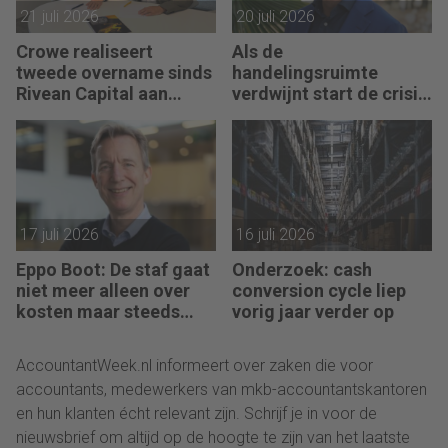
21 juli 2026
20 juli 2026
Crowe realiseert
Als de
tweede overname sinds
handelingsruimte
Rivean Capital aan
verdwijnt start de crisis
boord is
bij een bedrijf, vertelt
Pim van Berkel
17 juli 2026
16 juli 2026
Eppo Boot: De staf gaat
Onderzoek: cash
niet meer alleen over
conversion cycle liep
kosten maar steeds
vorig jaar verder op
vaker over impact
AccountantWeek.nl informeert over zaken die voor
accountants, medewerkers van mkb-accountantskantoren
en hun klanten écht relevant zijn. Schrijf je in voor de
nieuwsbrief om altijd op de hoogte te zijn van het laatste