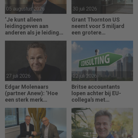
05 augustus 2026
30 juli 2026
‘Je kunt alleen
Grant Thornton US
leidinggeven aan
neemt voor 5 miljard
anderen als je leiding
een grotere
kunt geven aan jezelf’
accountantsketen over
27 juli 2026
22 juli 2026
Edgar Molenaars
Britse accountants
(partner Anew): ‘Hoe
lopen achter bij EU-
een sterk merk
collega’s met
ontastbare waarde
advieswerk
vertaalt in tastbaar
geld’