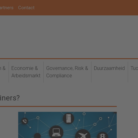
artners
Contact
h &
Economie &
Governance, Risk &
Duurzaamheid
Tuc
Arbeidsmarkt
Compliance
iners?