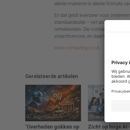
allerlei manieren in allerlei formats o
En dat geldt evenzeer voor ondernem
standaardisatie – net als destijds ei
ontwikkelden. Die container zorgde v
vraqchtvervoer, en daarmee van de in
www.computing.co.uk
Gerelateerde artikelen
07 augustus 2026
05 augustus 2026
‘Overheden gokken op
Zicht op hoge AI-