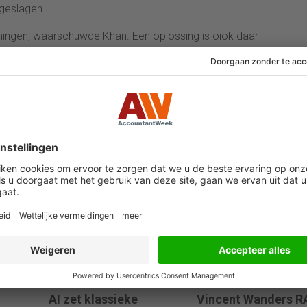
pgeslagen.
ingen, waarschuwde Khan. Een oplossing is oiok daar
nd jaren ’60 toen we de ISO-containerstandaard
oor een enorme groei en bloei van het monsiale
ternationale handel.
03 augustus 2026
31 juli 2026
AI zet klassieke
Vincent Wanders R