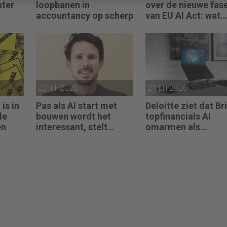
hter
loopbanen in
over de nieuwe fas
accountancy op scherp
van EU AI Act: wat
accountants nu
moeten regelen
22 juli 2026
21 juli 2026
is in
Pas als AI start met
Deloitte ziet dat Br
le
bouwen wordt het
topfinancials AI
en
interessant, stelt
omarmen als
Maarten de Borst
groeimotor