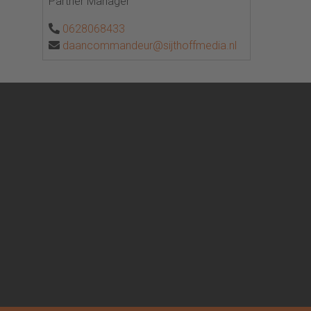
Partner Manager
0628068433
daancommandeur@sijthoffmedia.nl