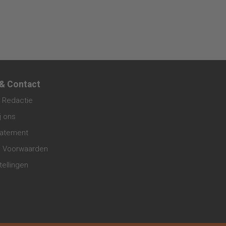
 & Contact
 Redactie
j ons
tatement
 Voorwaarden
tellingen