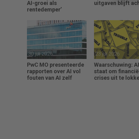
AI-groei als
uitgaven blijft ac
rentedemper’
30 juli 2026
23 juli 2026
PwC MO presenteerde
Waarschuwing: AI 
rapporten over AI vol
staat om financië
fouten van AI zelf
crises uit te lokk