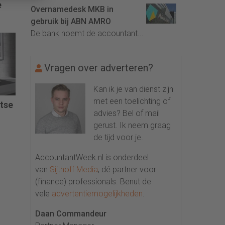
e
Overnamedesk MKB in
gebruik bij ABN AMRO
De bank noemt de accountant...
Vragen over adverteren?
Kan ik je van dienst zijn
met een toelichting of
itse
advies? Bel of mail
gerust. Ik neem graag
de tijd voor je.
AccountantWeek.nl is onderdeel
van
Sijthoff Media
, dé partner voor
(finance) professionals. Benut de
vele
advertentiemogelijkheden
.
Daan Commandeur