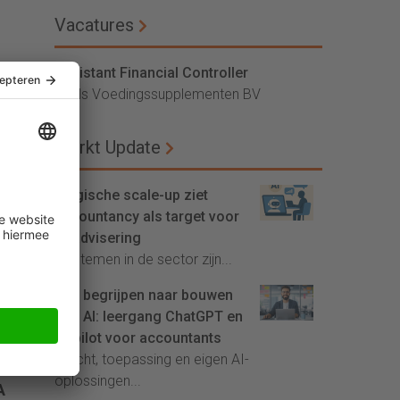
Vacatures
Assistant Financial Controller
Vitals Voedingssupplementen BV
Markt Update
Belgische scale-up ziet
accountancy als target voor
AI-advisering
'Systemen in de sector zijn...
Van begrijpen naar bouwen
met AI: leergang ChatGPT en
Copilot voor accountants
Inzicht, toepassing en eigen AI-
oplossingen...
A