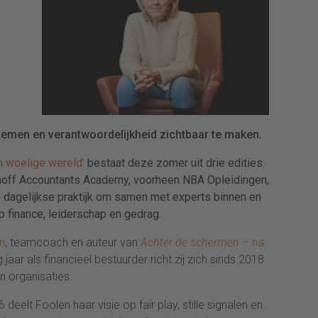
oemen en verantwoordelijkheid zichtbaar te maken.
n woelige wereld’
bestaat deze zomer uit drie edities.
hoff Accountants Academy, voorheen NBA Opleidingen,
de dagelijkse praktijk om samen met experts binnen en
p finance, leiderschap en gedrag.
n
, teamcoach en auteur van
Achter de schermen – na
g jaar als financieel bestuurder richt zij zich sinds 2018
 organisaties.
elt Foolen haar visie op fair play, stille signalen en