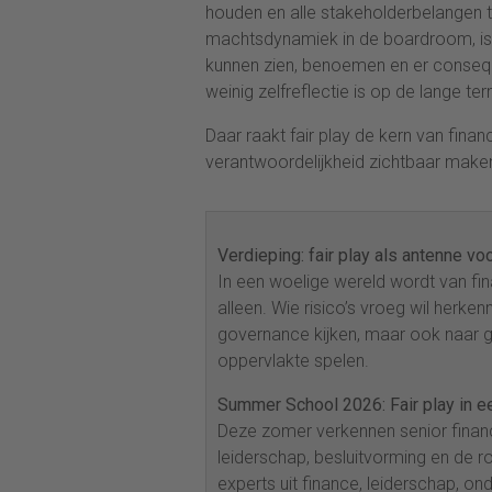
houden en alle stakeholderbelangen t
machtsdynamiek in de boardroom, is i
kunnen zien, benoemen en er consequ
weinig zelfreflectie is op de lange ter
Daar raakt fair play de kern van fina
verantwoordelijkheid zichtbaar make
Verdieping: fair play als antenne vo
In een woelige wereld wordt van f
alleen. Wie risico’s vroeg wil herken
governance kijken, maar ook naar g
oppervlakte spelen.
Summer School 2026: Fair play in e
​​Deze zomer verkennen senior finan
leiderschap, besluitvorming en de ro
experts uit finance, leiderschap, o