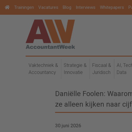
Trainingen
Vacatures
Blog
Interviews
Whitepapers
P
Vaktechniek &
Strategie &
Fiscaal &
AI, Tec
Accountancy
Innovatie
Juridisch
Data
Daniëlle Foolen: Waarom
ze alleen kijken naar cij
30 juni 2026