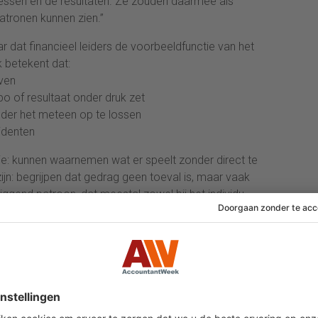
essen en de resultaten. Ze zouden daarmee als
atronen kunnen zien.”
 dat financieel leiders de voorbeeldfunctie van het
k betekent dat:
jven
po of resultaat onder druk zet
der het meteen op te lossen
identen
tie: kunnen waarnemen wat er speelt zonder direct te
n: begrijpen dat gedrag geen toeval is, maar vaak
ggend patroon, dat meestal zowel bij het individu
r School 2026: Fair play in een woelige
ld
em je als finance professional verantwoorde
ten in een wereld vol AI, geopolitieke spanningen en