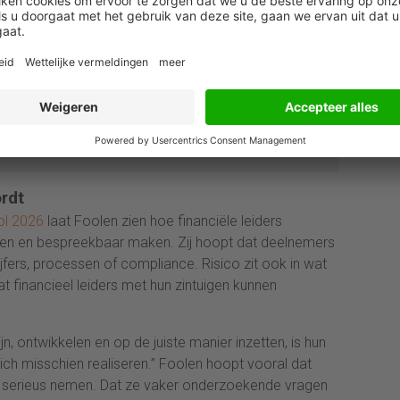
xe belangen? Ontdek in drie dagen hoe fair play
ng geeft aan leiderschap, besluitvorming en de
gische rol van finance. Benieuwd naar alle data,
es en de complete line-up van toonaangevende
ers?
Bekijk alle data | Kies jouw editie
ordt
l 2026
laat Foolen zien hoe financiële leiders
nen en bespreekbaar maken. Zij hoopt dat deelnemers
 cijfers, processen of compliance. Risico zit ook in wat
t financieel leiders met hun zintuigen kunnen
jn, ontwikkelen en op de juiste manier inzetten, is hun
zich misschien realiseren.” Foolen hoopt vooral dat
er serieus nemen. Dat ze vaker onderzoekende vragen