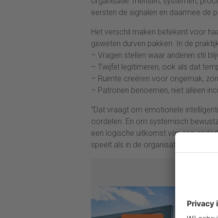
organisatie: mensen, systemen, proc
eersten de signalen en daarmee de p
Het verschil maken betekent voor haar
geweten durven pakken. In de praktij
– Vragen stellen waar anderen stil bli
– Twijfel legitimeren, ook als dat tem
– Ruimte creëren voor ongemak, zon
– Patronen benoemen, niet alleen inc
“Dat vraagt om emotionele intelligen
oordelen. En om systemisch bewustzij
een logische uitkomst van een onderli
speelt als in de organisatie.”
Summe
were
Hoe ne
beslui