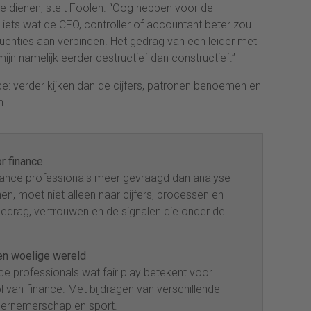
e dienen, stelt Foolen. “Oog hebben voor de
ets wat de CFO, controller of accountant beter zou
enties aan verbinden. Het gedrag van een leider met
mijn namelijk eerder destructief dan constructief.”
nce: verder kijken dan de cijfers, patronen benoemen en
n.
or finance
inance professionals meer gevraagd dan analyse
nen, moet niet alleen naar cijfers, processen en
edrag, vertrouwen en de signalen die onder de
en woelige wereld
ce professionals wat fair play betekent voor
l van finance. Met bijdragen van verschillende
ndernemerschap en sport.