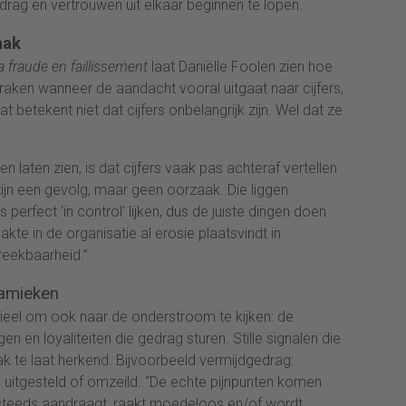
edrag en vertrouwen uit elkaar beginnen te lopen.
aak
 fraude en faillissement
laat Daniëlle Foolen zien hoe
raken wanneer de aandacht vooral uitgaat naar cijfers,
betekent niet dat cijfers onbelangrijk zijn. Wel dat ze
en laten zien, is dat cijfers vaak pas achteraf vertellen
 zijn een gevolg, maar geen oorzaak. Die liggen
s perfect ‘in control’ lijken, dus de juiste dingen doen
akte in de organisatie al erosie plaatsvindt in
reekbaarheid.”
namieken
ieel om ook naar de onderstroom te kijken: de
 en loyaliteiten die gedrag sturen. Stille signalen die
aak te laat herkend. Bijvoorbeeld vermijdgedrag:
itgesteld of omzeild. “De echte pijnpunten komen
steeds aandraagt, raakt moedeloos en/of wordt