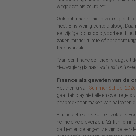
weggezet als zeurpiet.”
Ook schijnharmonie is zo’n signaal. I
‘nee’. Er is weinig echte dialoog. Daa
eenzijdige focus op bijvoorbeeld het 
zaken minder ruimte of aandacht krijg
tegenspraak.
“Van een financieel leider vraagt dit dat
nieuwsgierig is naar
wat juist ontbree
Finance als geweten van de o
Het thema van
Summer School 2026
gaat fair play niet alleen over regels
bespreekbaar maken van patronen di
Financieel leiders kunnen volgens Foo
het hele veld overzien. “Zij kunnen in
partijen en belangen. Ze zijn de eers