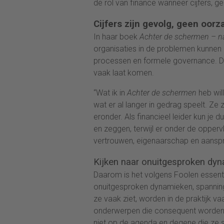
de rol van finance wanneer cijfers, g
Cijfers zijn gevolg, geen oorz
In haar boek
Achter de schermen – na
organisaties in de problemen kunnen 
processen en formele governance. Dat 
vaak laat komen.
“Wat ik in
Achter de schermen
heb will
wat er al langer in gedrag speelt. Ze
eronder. Als financieel leider kun je du
en zeggen, terwijl er onder de oppervl
vertrouwen, eigenaarschap en aansp
Kijken naar onuitgesproken dy
Daarom is het volgens Foolen essent
onuitgesproken dynamieken, spanningen
ze vaak ziet, worden in de praktijk v
onderwerpen die consequent worden u
niet op de agenda en degene die ze 