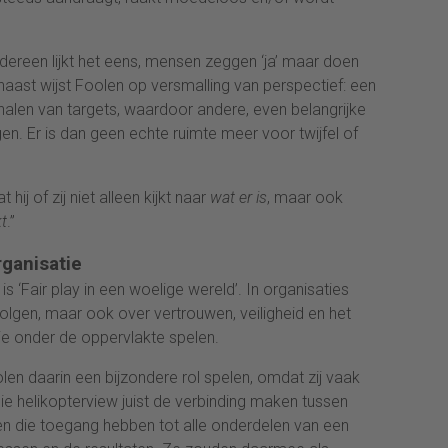
edereen lijkt het eens, mensen zeggen ‘ja’ maar doen
rnaast wijst Foolen op versmalling van perspectief: een
halen van targets, waardoor andere, even belangrijke
en. Er is dan geen echte ruimte meer voor twijfel of
 hij of zij niet alleen kijkt naar
wat er is
, maar ook
kt
.”
rganisatie
is ‘Fair play in een woelige wereld’. In organisaties
 volgen, maar ook over vertrouwen, veiligheid en het
e onder de oppervlakte spelen.
len daarin een bijzondere rol spelen, omdat zij vaak
 die helikopterview juist de verbinding maken tussen
ten die toegang hebben tot alle onderdelen van een