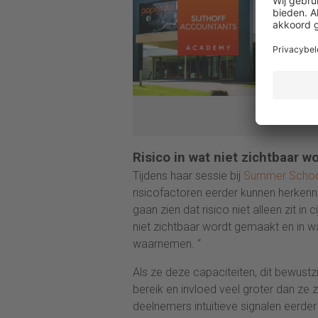
comple
richti
strate
locati
sprek
Risico in wat niet zichtbaar w
Tijdens haar sessie bij
Summer Schoo
risicofactoren eerder kunnen herken
gaan zien dat risico niet alleen zit in
niet zichtbaar wordt gemaakt en in wa
waarnemen. “
Als ze deze capaciteiten, dit bewustzi
bereik en invloed veel groter dan ze 
deelnemers intuïtieve signalen eerd