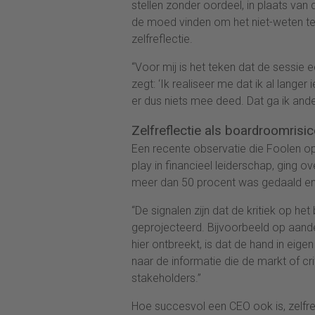
stellen zonder oordeel, in plaats van d
de moed vinden om het niet-weten t
zelfreflectie.
“Voor mij is het teken dat de sessie 
zegt: ‘Ik realiseer me dat ik al lang
er dus niets mee deed. Dat ga ik ander
Zelfreflectie als boardroomrisi
Een recente observatie die Foolen op
play in financieel leiderschap, ging 
meer dan 50 procent was gedaald en
“De signalen zijn dat de kritiek op 
geprojecteerd. Bijvoorbeeld op aande
hier ontbreekt, is dat de hand in ei
naar de informatie die de markt of cri
stakeholders.”
Hoe succesvol een CEO ook is, zelfref