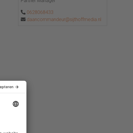
Partner Manager
0628068433
daancommandeur@sijthoffmedia.nl