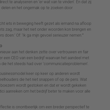
irect te analyseren en ‘er wat van te vinden’. En dat zij
e delen en het ongemak op te zoeken door
echt iets in beweging heeft gezet als iemand na afloop
er iets zag, maar het niet onder woorden kon brengen en
s doen.’ Of: ‘Ik ga mijn gevoel serieuzer nemen.’”
co
nieuw aan het denken zette over vertrouwen en fair
over een CEO van een bedrijf waarvan het aandeel met
 die het steeds had over ‘communicatieproblemen’.
het businessmodel keer op keer op anderen wordt
elhouders die het niet snappen of op de pers. Wat
gen boezem wordt gestoken en dat er wordt gekeken
tici aanreiken om het bedrijf beter te maken voor alle
lectie is onontbeerlijk om een breder perspectief te