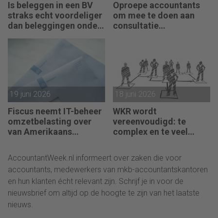
Is beleggen in een BV
Oproepe accountants
straks echt voordeliger
om mee te doen aan
dan beleggingen onder
consultatie
box 3?
winstbelastingen
19 juni 2026
18 juni 2026
Fiscus neemt IT-beheer
WKR wordt
omzetbelasting over
vereenvoudigd: te
van Amerikaans
complex en te veel
techbedrijf
administratie
AccountantWeek.nl informeert over zaken die voor
accountants, medewerkers van mkb-accountantskantoren
en hun klanten écht relevant zijn. Schrijf je in voor de
nieuwsbrief om altijd op de hoogte te zijn van het laatste
nieuws.