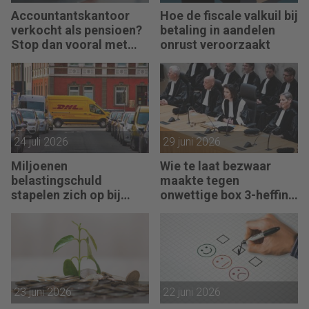
Accountantskantoor
Hoe de fiscale valkuil bij
verkocht als pensioen?
betaling in aandelen
Stop dan vooral met
onrust veroorzaakt
werken
24 juli 2026
29 juni 2026
Miljoenen
Wie te laat bezwaar
belastingschuld
maakte tegen
stapelen zich op bij
onwettige box 3-heffing
failliete pakketkoeriers
vist achter het net
23 juni 2026
22 juni 2026