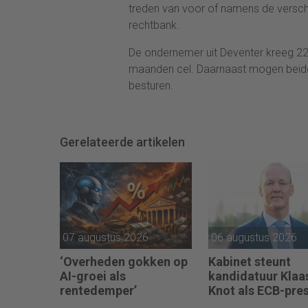
treden van voor of namens de verschi
rechtbank.
De ondernemer uit Deventer kreeg 22 
maanden cel. Daarnaast mogen beide he
besturen.
Gerelateerde artikelen
07 augustus 2026
06 augustus 2026
‘Overheden gokken op
Kabinet steunt
AI-groei als
kandidatuur Klaa
rentedemper’
Knot als ECB-pre