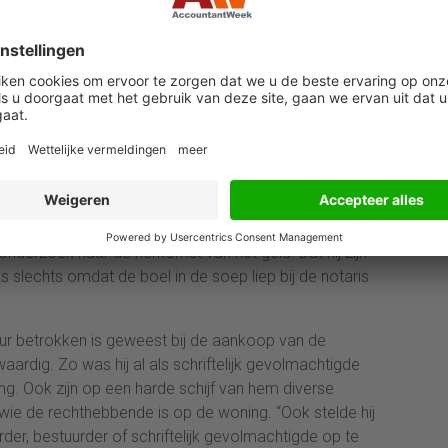
deeld voor deelname aan een criminele organisatie.
s niet meer dan het verlenen van een vriendendienst.
de motorclub, maar zei dat hij niet kon weten dat ze
at kan niet kloppen, meent de rechtbank. In 2016 was
otorclub omdat leden ,,in verband werden gebracht
fpersing, geweld, wapenbezit en drugshandel'', aldus de
ten doen naar die honderdduizenden euro's die hij
oortaan scherper moest zijn'' toen hij meewerkte aan de
 onderzoek naar de herkomst van het geld. Dat hij zijn
s slechts omdat de boel in de soep liep bij de notaris
iseur betrokken is geweest bij de aankoop van de
ardig. Zo was hij al als schriftelijk gevolmachtigde
g. Ook zijn op een harde schijf van hem diverse
wie de rechthebbende is op de woning. “Ook stelde hij
er, bestuurder of schriftelijk gevolmachtigde op te