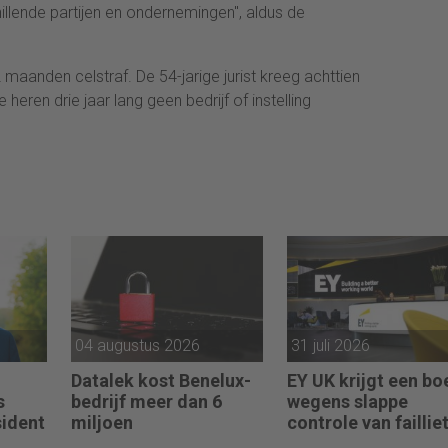
llende partijen en ondernemingen'', aldus de
maanden celstraf. De 54-jarige jurist kreeg achttien
ren drie jaar lang geen bedrijf of instelling
04 augustus 2026
31 juli 2026
Datalek kost Benelux-
EY UK krijgt een bo
s
bedrijf meer dan 6
wegens slappe
sident
miljoen
controle van faillie
beursbedrijf