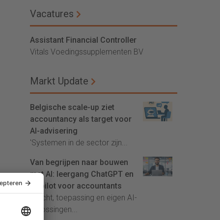
Vacatures
Assistant Financial Controller
Vitals Voedingssupplementen BV
Markt Update
Belgische scale-up ziet
accountancy als target voor
AI-advisering
'Systemen in de sector zijn...
Van begrijpen naar bouwen
met AI: leergang ChatGPT en
Copilot voor accountants
Inzicht, toepassing en eigen AI-
oplossingen...