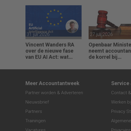
31 juli 2026
27 juli 2026
Vincent Wanders RA
Openbaar Ministe
over de nieuwe fase
neemt accountan
van EU AI Act: wat
de korrel bij
accountants nu
bestrijding witw
moeten regelen
Meer Accountantweek
Service
Partner worden & Adverteren
Contact &
Nieuwsbrief
Werken bi
Partners
Privacy S
Trainingen
Algemene
Vacatures
Privacyins