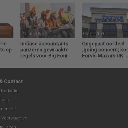
21 juli 2026
06 juli 2026
rie
Indiase accountants
Ongepast oordeel
ts op
pauzeren gewraakte
;going concern; ko
regels voor Big Four
Forvis Mazars UK
assen
boete en berisping
 & Contact
 Redactie
j ons
tatement
 Voorwaarden
tellingen