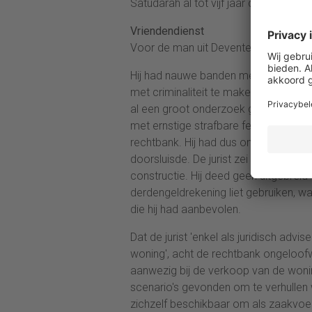
Satudarah al tot vijf jaar cel veroor
Vriendendienst
Voor de man uit Deventer was dit alle
Hij had nauwe banden met de top van 
met criminaliteit te maken hadden. D
al een groot onderzoek gestart de m
met ernstige strafbare feiten zoals a
rechtbank. Hij had dus onderzoek moe
doorsluisde. De jurist zei dat hij ,,v
constructie. Hij deed geen uitgebreid
derdengeldrekening liet gebruiken, wa
die hij had aanbevolen.
Dat de jurist 'enkel als juridisch adv
woning', acht de rechtbank ongeloofwa
aanwezig bij de verkoop van de wonin
scenario's gevonden om te verhullen 
zichzelf beschikbaar om als zaakvoerd