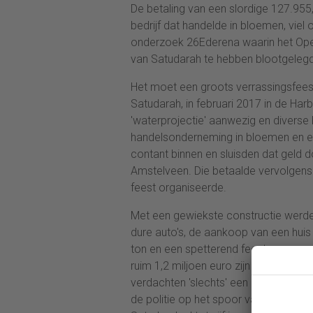
De betaling van een slordige 127.95
bedrijf dat handelde in bloemen, viel o
onderzoek 26Ederena waarin het Openb
van Satudarah te hebben blootgelegd
Het moet een groots verrassingsfees
Satudarah, in februari 2017 in de Ha
'waterprojectie' aanwezig en diverse
handelsonderneming in bloemen en een
contant binnen en sluisden dat geld d
Amstelveen. Die betaalde vervolgens
feest organiseerde.
Met een gewiekste constructie werde
dure auto's, de aankoop van een hui
ton en een spetterend feest voor ee
ruim 1,2 miljoen euro zijn witgewasse
verdachten 'slechts' een half miljoe
de politie op het spoor van de witwa