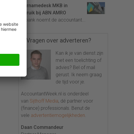
Overnamedesk MKB in
gebruik bij ABN AMRO
De bank noemt de accountant...
Vragen over adverteren?
Kan ik je van dienst zijn
met een toelichting of
advies? Bel of mail
gerust. Ik neem graag
de tijd voor je.
AccountantWeek.nl is onderdeel
van
Sijthoff Media
, dé partner voor
(finance) professionals. Benut de
vele
advertentiemogelijkheden
.
Daan Commandeur