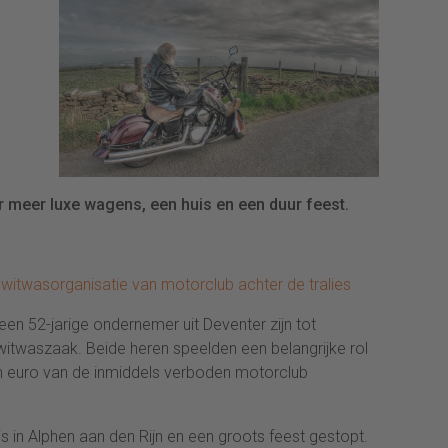
 meer luxe wagens, een huis en een duur feest.
 witwasorganisatie van motorclub achter de tralies
 een 52-jarige ondernemer uit Deventer zijn tot
 witwaszaak. Beide heren speelden een belangrijke rol
oen euro van de inmiddels verboden motorclub
s in Alphen aan den Rijn en een groots feest gestopt.