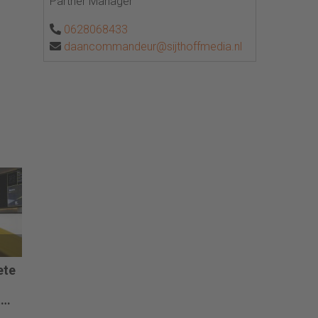
Partner Manager
0628068433
daancommandeur@sijthoffmedia.nl
ete
t