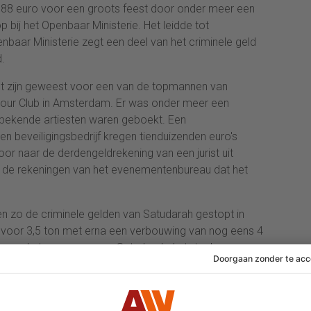
5,88 euro voor een groots feest door onder meer een
p bij het Openbaar Ministerie. Het leidde tot
aar Ministerie zegt een deel van het criminele geld
.
t zijn geweest voor een van de topmannen van
rbour Club in Amsterdam. Er was onder meer een
 bekende artiesten waren geboekt. Een
 beveiligingsbedrijf kregen tienduizenden euro's
oor naar de derdengeldrekening van een jurist uit
 de rekeningen van het evenementenbureau dat het
n zo de criminele gelden van Satudarah gestopt in
s voor 3,5 ton met erna een verbouwing van nog eens 4
n van de topmannen van Satudarah. In totaal zou zo
n, al acht de rechtbank in dit onderzoek dat deze twee
n euro voor hun rekening namen. In het onderzoek dat
szaak bracht, zijn in 2021 meerdere topmannen van