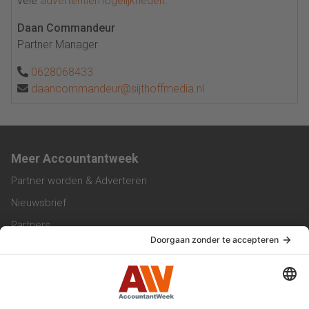
vele
advertentiemogelijkheden
.
Daan Commandeur
Partner Manager
0628068433
daancommandeur@sijthoffmedia.nl
Meer Accountantweek
Partner worden & Adverteren
Nieuwsbrief
Partners
Trainingen
Vacatures
Service & Contact