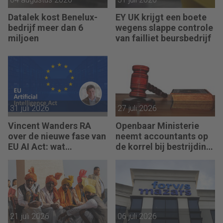
Datalek kost Benelux-
EY UK krijgt een boete
bedrijf meer dan 6
wegens slappe controle
miljoen
van failliet beursbedrijf
31 juli 2026
27 juli 2026
Vincent Wanders RA
Openbaar Ministerie
over de nieuwe fase van
neemt accountants op
EU AI Act: wat
de korrel bij bestrijding
accountants nu moeten
witwassen
regelen
21 juli 2026
06 juli 2026