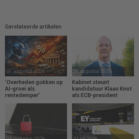
Gerelateerde artikelen
07 augustus 2026
06 augustus 2026
‘Overheden gokken op
Kabinet steunt
AI-groei als
kandidatuur Klaas Knot
rentedemper’
als ECB-president
04 augustus 2026
31 juli 2026