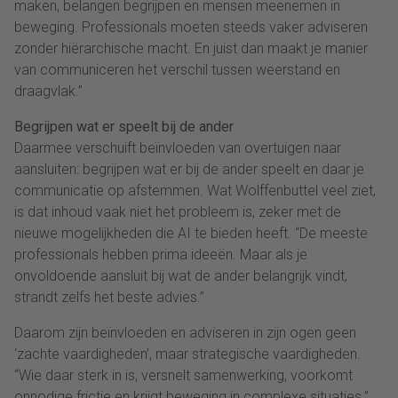
maken, belangen begrijpen en mensen meenemen in
beweging. Professionals moeten steeds vaker adviseren
zonder hiërarchische macht. En juist dan maakt je manier
van communiceren het verschil tussen weerstand en
draagvlak.”
Begrijpen wat er speelt bij de ander
Daarmee verschuift beïnvloeden van overtuigen naar
aansluiten: begrijpen wat er bij de ander speelt en daar je
communicatie op afstemmen. Wat Wolffenbuttel veel ziet,
is dat inhoud vaak niet het probleem is, zeker met de
nieuwe mogelijkheden die AI te bieden heeft. “De meeste
professionals hebben prima ideeën. Maar als je
onvoldoende aansluit bij wat de ander belangrijk vindt,
strandt zelfs het beste advies.”
Daarom zijn beïnvloeden en adviseren in zijn ogen geen
‘zachte vaardigheden’, maar strategische vaardigheden.
“Wie daar sterk in is, versnelt samenwerking, voorkomt
onnodige frictie en krijgt beweging in complexe situaties.”