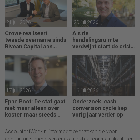
21 juli 2026
20 juli 2026
Crowe realiseert
Als de
tweede overname sinds
handelingsruimte
Rivean Capital aan
verdwijnt start de crisis
boord is
bij een bedrijf, vertelt
Pim van Berkel
17 juli 2026
16 juli 2026
Eppo Boot: De staf gaat
Onderzoek: cash
niet meer alleen over
conversion cycle liep
kosten maar steeds
vorig jaar verder op
vaker over impact
AccountantWeek.nl informeert over zaken die voor
accountants, medewerkers van mkb-accountantskantoren