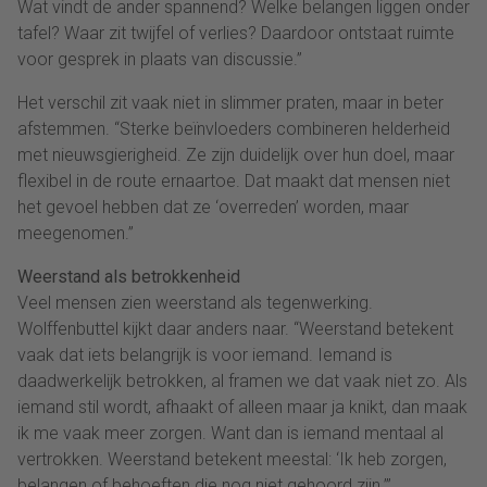
Wat vindt de ander spannend? Welke belangen liggen onder
tafel? Waar zit twijfel of verlies? Daardoor ontstaat ruimte
voor gesprek in plaats van discussie.”
Het verschil zit vaak niet in slimmer praten, maar in beter
afstemmen. “Sterke beïnvloeders combineren helderheid
met nieuwsgierigheid. Ze zijn duidelijk over hun doel, maar
flexibel in de route ernaartoe. Dat maakt dat mensen niet
het gevoel hebben dat ze ‘overreden’ worden, maar
meegenomen.”
Weerstand als betrokkenheid
Veel mensen zien weerstand als tegenwerking.
Wolffenbuttel kijkt daar anders naar. “Weerstand betekent
vaak dat iets belangrijk is voor iemand. Iemand is
daadwerkelijk betrokken, al framen we dat vaak niet zo. Als
iemand stil wordt, afhaakt of alleen maar ja knikt, dan maak
ik me vaak meer zorgen. Want dan is iemand mentaal al
vertrokken. Weerstand betekent meestal: ‘Ik heb zorgen,
belangen of behoeften die nog niet gehoord zijn.’”