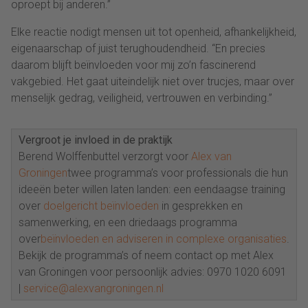
oproept bij anderen.”
Elke reactie nodigt mensen uit tot openheid, afhankelijkheid,
eigenaarschap of juist terughoudendheid. “En precies
daarom blijft beïnvloeden voor mij zo’n fascinerend
vakgebied. Het gaat uiteindelijk niet over trucjes, maar over
menselijk gedrag, veiligheid, vertrouwen en verbinding.”
Vergroot je invloed in de praktijk
Berend Wolffenbuttel verzorgt voor
Alex van
Groningen
twee programma’s voor professionals die hun
ideeën beter willen laten landen: een eendaagse training
over
doelgericht beïnvloeden
in gesprekken en
samenwerking, en een driedaags programma
over
beïnvloeden en adviseren in complexe organisaties
.
Bekijk de programma’s of neem contact op met Alex
van Groningen voor persoonlijk advies: 0970 1020 6091
|
service@alexvangroningen.nl