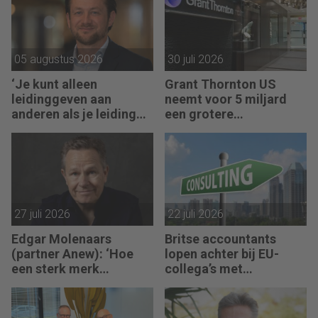
05 augustus 2026
30 juli 2026
‘Je kunt alleen
Grant Thornton US
leidinggeven aan
neemt voor 5 miljard
anderen als je leiding
een grotere
kunt geven aan jezelf’
accountantsketen over
27 juli 2026
22 juli 2026
Edgar Molenaars
Britse accountants
(partner Anew): ‘Hoe
lopen achter bij EU-
een sterk merk
collega’s met
ontastbare waarde
advieswerk
vertaalt in tastbaar
geld’