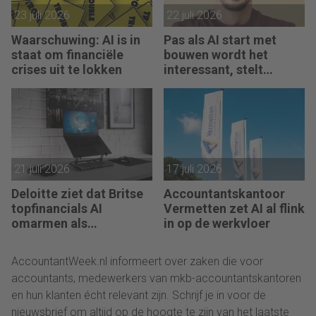
23 juli 2026
22 juli 2026
Waarschuwing: AI is in
Pas als AI start met
staat om financiële
bouwen wordt het
crises uit te lokken
interessant, stelt
Maarten de Borst
21 juli 2026
17 juli 2026
Deloitte ziet dat Britse
Accountantskantoor
topfinancials AI
Vermetten zet AI al flink
omarmen als
in op de werkvloer
groeimotor
AccountantWeek.nl informeert over zaken die voor
accountants, medewerkers van mkb-accountantskantoren
en hun klanten écht relevant zijn. Schrijf je in voor de
nieuwsbrief om altijd op de hoogte te zijn van het laatste