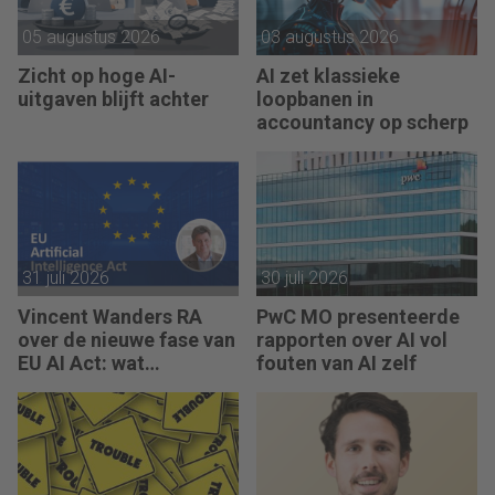
05 augustus 2026
03 augustus 2026
Zicht op hoge AI-
AI zet klassieke
uitgaven blijft achter
loopbanen in
accountancy op scherp
31 juli 2026
30 juli 2026
Vincent Wanders RA
PwC MO presenteerde
over de nieuwe fase van
rapporten over AI vol
EU AI Act: wat
fouten van AI zelf
accountants nu moeten
regelen