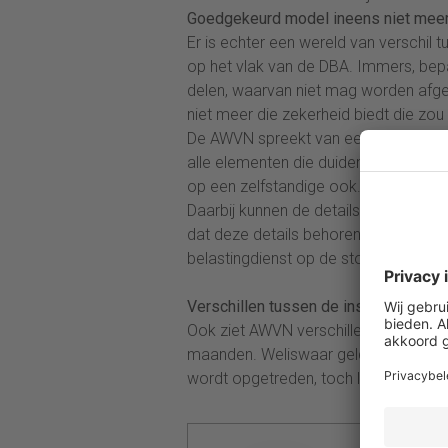
Goedgekeurd model ineens niet mee
Er is echter een wereld van verschil t
op het vlak van de DBA. Immers, bepal
delen, waarvan niet mag worden af
niet meer die zekerheid biedt die 
De AWVN spreekt van een ‘holistische
alle elementen die duiden op een die
op een zelfstandige ook.
Daarbij kunnen de details problemen 
dat deze details behoren tot het ter
belastingdienst op de stoel van de o
Verschillen tussen de inspecties
Ook ziet AWVN verschillen tussen de 
maanden. Weliswaar geldt tot 1 mei 
wordt opgetreden, toch lijkt snel ha