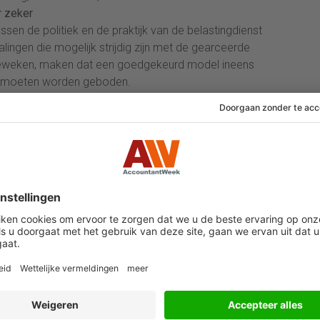
r zeker
ussen de politiek en de praktijk van de belastingdienst
ingen die mogelijk strijdig zijn met de gearceerde
geweken, maken dat een goedgekeurd model ineens
zou moeten worden geboden.
 benadering van de belastingdienst’. Daarin worden
nstbetrekking gewogen en alle elementen die duiden
geven. Bijvoorbeeld daar waar de zelfstandige vindt
rein van het ondernemen omdat zij vrezen dat de
ndernemer gaat zitten.
inspecties. De behandeltermijn beloopt inmiddels
2017 een overgangstermijn waarbinnen niet repressief
ndelen nu geboden.