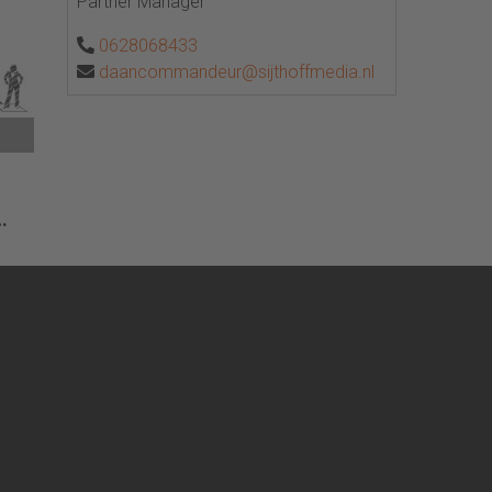
het
Partner Manager
0628068433
daancommandeur@sijthoffmedia.nl