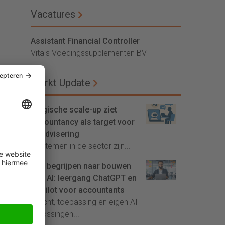
Vacatures
Assistant Financial Controller
Vitals Voedingssupplementen BV
Markt Update
Belgische scale-up ziet
accountancy als target voor
AI-advisering
'Systemen in de sector zijn...
Van begrijpen naar bouwen
met AI: leergang ChatGPT en
Copilot voor accountants
Inzicht, toepassing en eigen AI-
oplossingen...