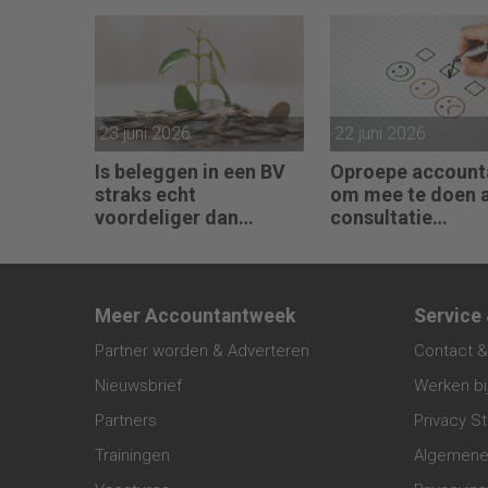
werken
23 juni 2026
22 juni 2026
Is beleggen in een BV
Oproepe account
straks echt
om mee te doen 
voordeliger dan
consultatie
beleggingen onder box
winstbelastingen
3?
Meer Accountantweek
Service
Partner worden & Adverteren
Contact &
Nieuwsbrief
Werken bi
Partners
Privacy S
Trainingen
Algemene