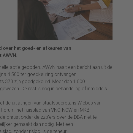
id over het goed- en afkeuren van
ft AWVN.
nelle actie geboden. AWVN haalt een bericht aan uit de
 bijna 4.500 ter goedkeuring ontvangen
s 370 zijn goedgekeurd. Meer dan 1.000
ewezen. De rest is nog in behandeling of inmiddels
met de uitlatingen van staatssecretaris Wiebes van
e Forum, het huisblad van VNO-NCW en MKB-
de onrust onder de zzp’ers over de DBA niet te
lijker gemaakt dan nodig. Met een
lag, zonder risico, is de teneur.