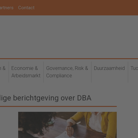
artners
Contact
h &
Economie &
Governance, Risk &
Duurzaamheid
Tuc
Arbeidsmarkt
Compliance
dige berichtgeving over DBA