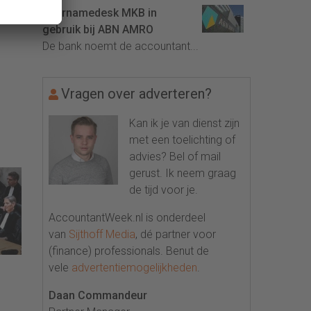
Overnamedesk MKB in
gebruik bij ABN AMRO
De bank noemt de accountant...
Vragen over adverteren?
Kan ik je van dienst zijn
met een toelichting of
advies? Bel of mail
gerust. Ik neem graag
de tijd voor je.
AccountantWeek.nl is onderdeel
van
Sijthoff Media
, dé partner voor
(finance) professionals. Benut de
vele
advertentiemogelijkheden
.
Daan Commandeur