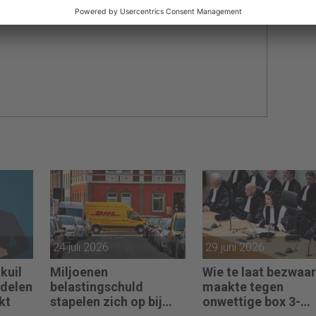
 AccountantWeek
24 juli 2026
29 juni 2026
kuil
Miljoenen
Wie te laat bezwaar
ndelen
belastingschuld
maakte tegen
kt
stapelen zich op bij
onwettige box 3-