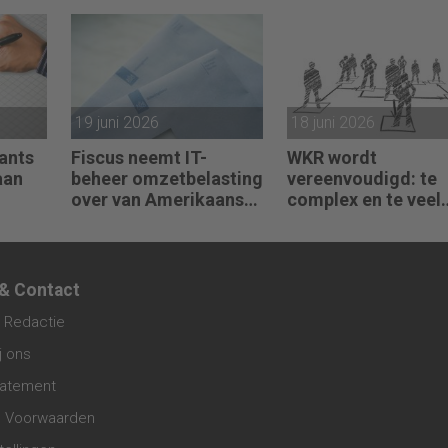
failliete
heffing vist achter 
pakketkoeriers
net
19 juni 2026
18 juni 2026
ants
Fiscus neemt IT-
WKR wordt
aan
beheer omzetbelasting
vereenvoudigd: te
over van Amerikaans
complex en te veel
techbedrijf
administratie
 & Contact
 Redactie
j ons
tatement
 Voorwaarden