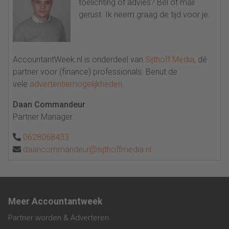
toelichting of advies? Bel of mail
gerust. Ik neem graag de tijd voor je.
AccountantWeek.nl is onderdeel van
Sijthoff Media
, dé
partner voor (finance) professionals. Benut de
vele
advertentiemogelijkheden
.
Daan Commandeur
Partner Manager
0628068433
daancommandeur@sijthoffmedia.nl
Meer Accountantweek
Partner worden & Adverteren