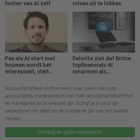
fouten van AI zelf
crises uit te lokken
22 juli 2026
21 juli 2026
Pas als AI start met
Deloitte ziet dat Britse
bouwen wordt het
topfinancials AI
interessant, stelt
omarmen als
Maarten de Borst
groeimotor
AccountantWeek.nl informeert over zaken die voor
accountants, medewerkers van mkb-accountantskantoren
en hun klanten écht relevant zijn. Schrijf je in voor de
nieuwsbrief om altijd op de hoogte te zijn van het laatste
nieuws.
Ontvang de gratis nieuwsbrief