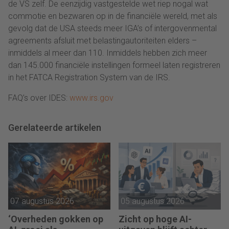
de VS zelf. De eenzijdig vastgestelde wet riep nogal wat
commotie en bezwaren op in de financiële wereld, met als
gevolg dat de USA steeds meer IGA’s of intergovenmental
agreements afsluit met belastingautoriteiten elders –
inmiddels al meer dan 110. Inmiddels hebben zich meer
dan 145.000 financiële instellingen formeel laten registreren
in het FATCA Registration System van de IRS.
FAQ’s over IDES:
www.irs.gov
Gerelateerde artikelen
07 augustus 2026
05 augustus 2026
‘Overheden gokken op
Zicht op hoge AI-