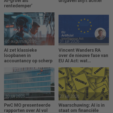
AI-groei als
uitgaven blijft achter
rentedemper’
03 augustus 2026
31 juli 2026
AI zet klassieke
Vincent Wanders RA
loopbanen in
over de nieuwe fase van
accountancy op scherp
EU AI Act: wat
accountants nu moeten
regelen
30 juli 2026
23 juli 2026
PwC MO presenteerde
Waarschuwing: AI is in
rapporten over AI vol
staat om financiële