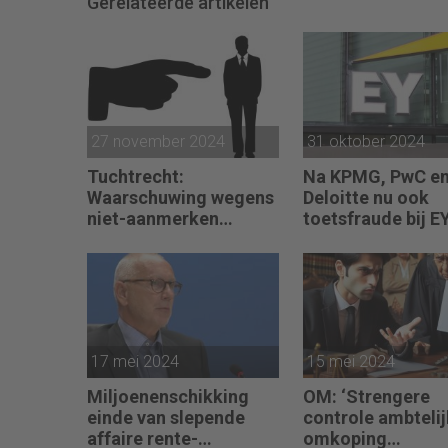
Gerelateerde artikelen
27 november 2024
31 oktober 2024
Tuchtrecht:
Na KPMG, PwC e
Waarschuwing wegens
Deloitte nu ook
niet-aanmerken
toetsfraude bij E
juridische kosten als
‘significante
aangelegenheid’
17 mei 2024
15 mei 2024
Miljoenenschikking
OM: ‘Strengere
einde van slepende
controle ambteli
affaire rente-
omkoping