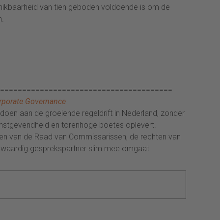
chikbaarheid van tien geboden voldoende is om de
n.
=======================================
rporate Governance
doen aan de groeiende regeldrift in Nederland, zonder
winstgevendheid en torenhoge boetes oplevert.
rollen van de Raad van Commissarissen, de rechten van
olwaardig gesprekspartner slim mee omgaat.