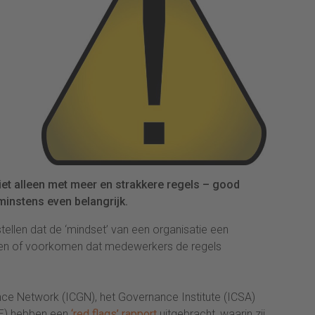
t alleen met meer en strakkere regels – good
minstens even belangrijk.
tellen dat de ‘mindset’ van een organisatie een
deren of voorkomen dat medewerkers de regels
nce Network (ICGN), het Governance Institute (ICSA)
IBE) hebben een
‘red flags’ rapport
uitgebracht, waarin zij