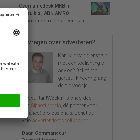
Overnamedesk MKB in
gebruik bij ABN AMRO
De bank noemt de accountant...
Vragen over adverteren?
Kan ik je van dienst zijn
met een toelichting of
advies? Bel of mail
gerust. Ik neem graag
de tijd voor je.
AccountantWeek.nl is onderdeel
van
Sijthoff Media
, dé partner voor
(finance) professionals. Benut de
vele
advertentiemogelijkheden
.
Daan Commandeur