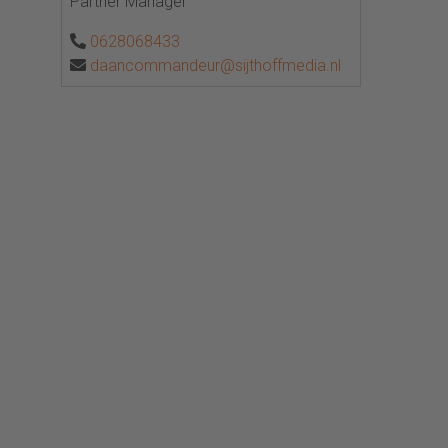
Partner Manager
0628068433
daancommandeur@sijthoffmedia.nl