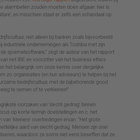
 de alarmbellen zouden moeten doen afgaan: hier is
ture’, en misschien staat er zelfs een schandaal op
ijfscultuur, niet alleen bij banken zoals bijvoorbeeld
j industriële ondernemingen als Toshiba met zijn
de sjoemelsoftware,” zegt de auteur van het rapport
van het IBE en voorzitter van het business ethics
en het belangrijk om onze kennis over dergelijke
om zo organisaties (en hun adviseurs) te helpen bij het
rzame bedrijfscultuur, met de bijbehorende good
weg te nemen of te verkleinen!”
ngrijkste oorzaken van ‘slecht gedrag’ binnen
focus op korte-termijn doelstellingen en c. het
 van ‘kleinere’ overtredingen ervan. “Het grote
ttelijke aard van slecht gedrag. Mensen zijn snel
liseren, waardoor ze soms niet eens beseffen dat ze