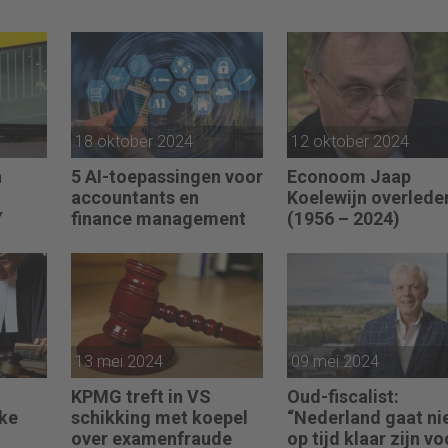
18 oktober 2024
12 oktober 2024
n
5 AI-toepassingen voor
Econoom Jaap
accountants en
Koelewijn overlede
Y
finance management
(1956 – 2024)
13 mei 2024
09 mei 2024
KPMG treft in VS
Oud-fiscalist:
jke
schikking met koepel
“Nederland gaat ni
over examenfraude
op tijd klaar zijn vo