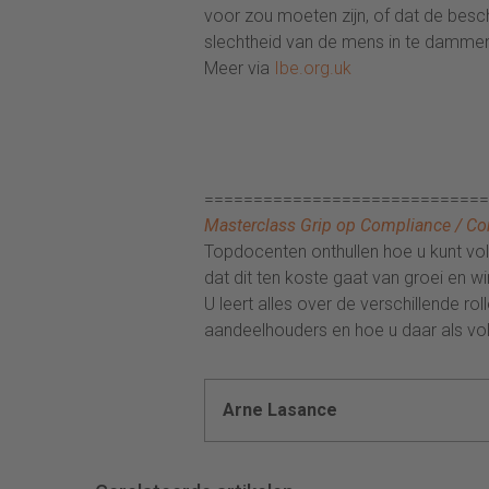
voor zou moeten zijn, of dat de bes
slechtheid van de mens in te damme
Meer via
Ibe.org.uk
=============================
Masterclass Grip op Compliance / Co
Topdocenten onthullen hoe u kunt vol
dat dit ten koste gaat van groei en 
U leert alles over de verschillende 
aandeelhouders en hoe u daar als v
Arne Lasance