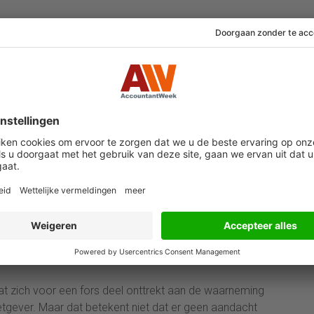
ganisatie zijn bijvoorbeeld:
n
s bevorderen
 die de organisatie voor zowel Board als accountant
 wat zich precies afspeelt
 overnames die resulteren in hoeken en gaten binnen
delijke dingen gebeuren
j de Libor-casus.
r dominante ‘autocratische’ leiders, die een coterie
erzamelen. Een van de menieren om verbetering te
eid van de Board bij de werkvloer, bijvoorbeeld door
t line supervisors” die als geen ander weten wat en
e.
dat zich voor een fors deel onttrekt aan de waarneming
tgever. Maar dat betekent niet dat er geen aandacht