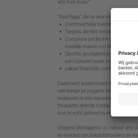
iets fout doen.”
“Red flags” dat er iets mis is in een or
Controversiële beloningsafsprake
Targets die het nemen van risico’
Complexe juridische constructies
moeilijk maken om te doorgronden
Slechts georganiseerde fusies of
een concern waar ongezien ondui
Lakse financiële controls, zoals bi
Daarnaast waarschuwt het rapport voo
van bange ja-zeggers om zich heen v
realiseren is een nauwere betrokkenh
frequente directe contacten met “firs
hoe er echt gebeurt in een organisati
Volgens Montagnon is ‘cultuur’ iets 
en invloed van toezichthouders en we