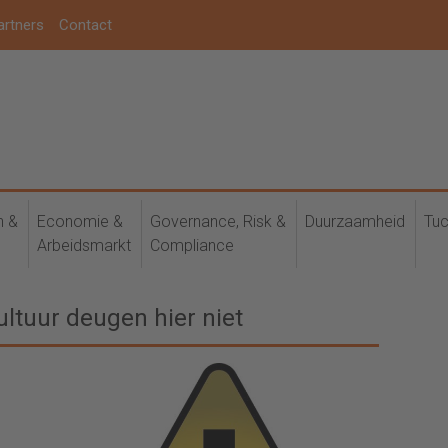
artners
Contact
h &
Economie &
Governance, Risk &
Duurzaamheid
Tuc
Arbeidsmarkt
Compliance
ltuur deugen hier niet