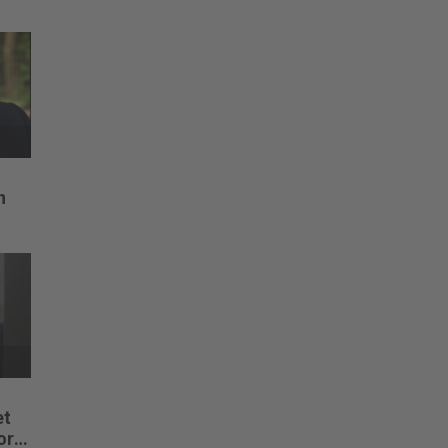
n
et
or