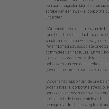
een aantal signalen identificeren die
sprake van een zwakke ‘corporate cul
uitbarsten.
“Wij constateren een falen van de bedr
rond het Libor-schandaal, maar ook bi
winstmanipulatie en Volkswagen met 
Peter Montagnon, associate director 
committee van het ICGN. “En wij vind
signalen zo breed mogelijk te delen, 
opbouwen van een echt sterke en duu
governance, om zo nodeloze risico’s 
Volgens het rapport zijn de drie bela
organisaties, a. corporate stress, b. 
oprekken van regels dan wel tolereren
probleem is de incrementele en besme
geneigd overtredingen weg te rationa