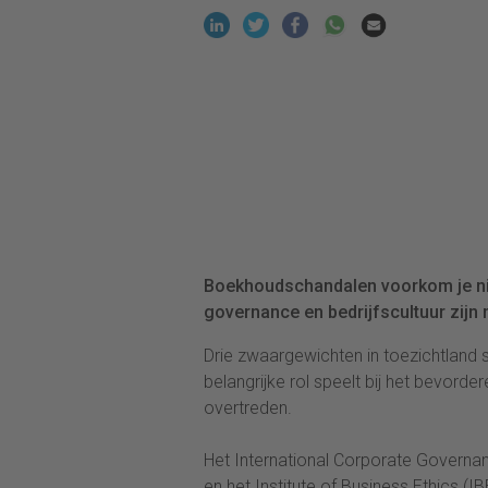
Boekhoudschandalen voorkom je nie
governance en bedrijfscultuur zijn 
Drie zwaargewichten in toezichtland s
belangrijke rol speelt bij het bevor
overtreden.
Het International Corporate Governa
en het Institute of Business Ethics (