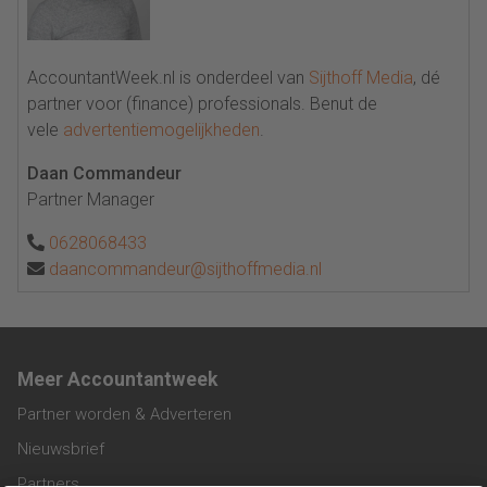
AccountantWeek.nl is onderdeel van
Sijthoff Media
, dé
partner voor (finance) professionals. Benut de
vele
advertentiemogelijkheden
.
Daan Commandeur
Partner Manager
0628068433
daancommandeur@sijthoffmedia.nl
Meer Accountantweek
Partner worden & Adverteren
Nieuwsbrief
Partners