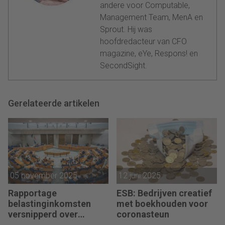
andere voor Computable,
Management Team, MenA en
Sprout. Hij was
hoofdredacteur van CFO
magazine, eYe, Respons! en
SecondSight.
Gerelateerde artikelen
05 november 2025
12 juni 2025
Rapportage
ESB: Bedrijven creatief
belastinginkomsten
met boekhouden voor
versnipperd over
coronasteun
jaarverslagen