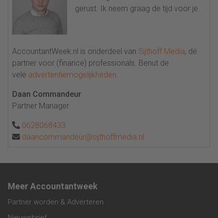
gerust. Ik neem graag de tijd voor je.
AccountantWeek.nl is onderdeel van
Sijthoff Media
, dé
partner voor (finance) professionals. Benut de
vele
advertentiemogelijkheden
.
Daan Commandeur
Partner Manager
0628068433
daancommandeur@sijthoffmedia.nl
Meer Accountantweek
Partner worden & Adverteren
Nieuwsbrief