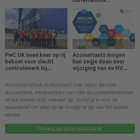
controleteams van
kantoren
16 juli 2026
14 juli 2026
PwC UK twee keer op rij
Accountants mogen
beboet voor slecht
hun zegje doen over
controlewerk bij
wijziging van de NV
dezelfde klant
NOCLAR
AccountantWeek.nl informeert over zaken die voor
accountants, medewerkers van mkb-accountantskantoren
en hun klanten écht relevant zijn. Schrijf je in voor de
nieuwsbrief om altijd op de hoogte te zijn van het laatste
nieuws.
Ontvang de gratis nieuwsbrief