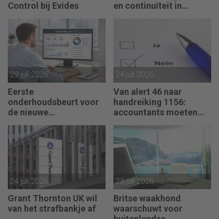
Control bij Evides
en continuïteit in
controleverklaringen
29 juli 2026
24 juli 2026
Eerste
Van alert 46 naar
onderhoudsbeurt voor
handreiking 1156:
de nieuwe
accountants moeten
verklaringengenerator
hun zegje doen
voor accountants
24 juli 2026
23 juli 2026
Grant Thornton UK wil
Britse waakhond
van het strafbankje af
waarschuwt voor
buitenlandse