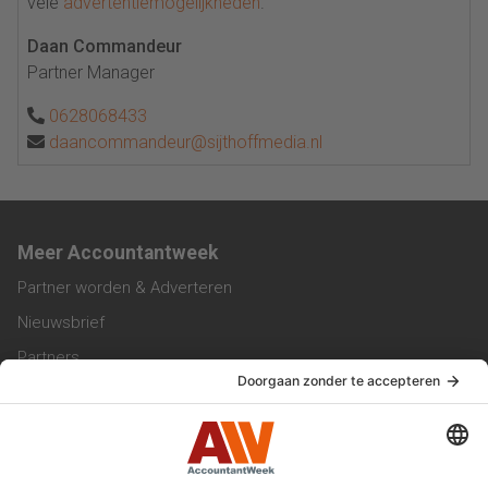
vele
advertentiemogelijkheden
.
Daan Commandeur
Partner Manager
0628068433
daancommandeur@sijthoffmedia.nl
Meer Accountantweek
Partner worden & Adverteren
Nieuwsbrief
Partners
Trainingen
Vacatures
Service & Contact