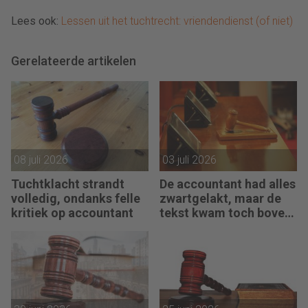
Lees ook:
Lessen uit het tuchtrecht: vriendendienst (of niet)
Gerelateerde artikelen
08 juli 2026
03 juli 2026
Tuchtklacht strandt
De accountant had alles
volledig, ondanks felle
zwartgelakt, maar de
kritiek op accountant
tekst kwam toch boven
water