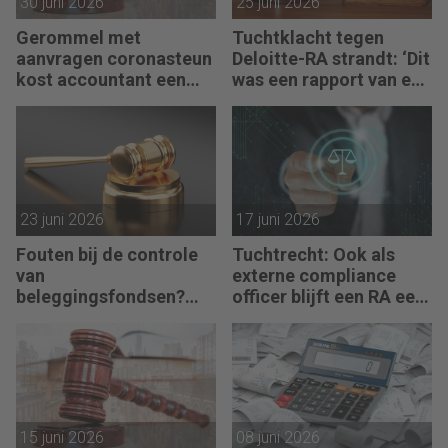
30 juni 2026
25 juni 2026
Gerommel met
Tuchtklacht tegen
aanvragen coronasteun
Deloitte-RA strandt: ‘Dit
kost accountant een
was een rapport van een
maand doorhaling
partijdeskundige’
23 juni 2026
17 juni 2026
Fouten bij de controle
Tuchtrecht: Ook als
van
externe compliance
beleggingsfondsen?
officer blijft een RA een
Geen sprake van
RA
15 juni 2026
08 juni 2026