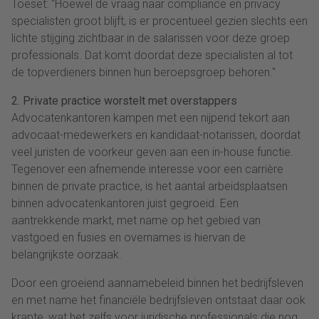
Toeset: "Hoewel de vraag naar compliance en privacy
specialisten groot blijft, is er procentueel gezien slechts een
lichte stijging zichtbaar in de salarissen voor deze groep
professionals. Dat komt doordat deze specialisten al tot
de topverdieners binnen hun beroepsgroep behoren."
2. Private practice worstelt met overstappers
Advocatenkantoren kampen met een nijpend tekort aan
advocaat-medewerkers en kandidaat-notarissen, doordat
veel juristen de voorkeur geven aan een in-house functie.
Tegenover een afnemende interesse voor een carrière
binnen de private practice, is het aantal arbeidsplaatsen
binnen advocatenkantoren juist gegroeid. Een
aantrekkende markt, met name op het gebied van
vastgoed en fusies en overnames is hiervan de
belangrijkste oorzaak.
Door een groeiend aannamebeleid binnen het bedrijfsleven
en met name het financiële bedrijfsleven ontstaat daar ook
krapte, wat het zelfs voor juridische professionals die nog