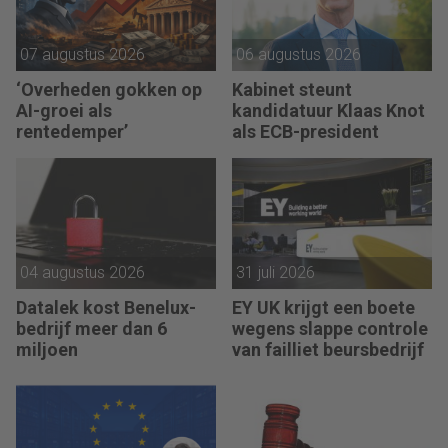
07 augustus 2026
06 augustus 2026
‘Overheden gokken op
Kabinet steunt
AI-groei als
kandidatuur Klaas Knot
rentedemper’
als ECB-president
04 augustus 2026
31 juli 2026
Datalek kost Benelux-
EY UK krijgt een boete
bedrijf meer dan 6
wegens slappe controle
miljoen
van failliet beursbedrijf