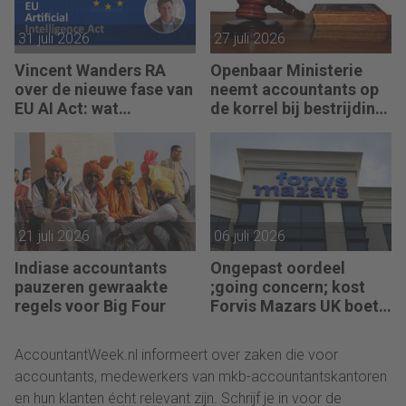
31 juli 2026
27 juli 2026
Vincent Wanders RA
Openbaar Ministerie
over de nieuwe fase van
neemt accountants op
EU AI Act: wat
de korrel bij bestrijding
accountants nu moeten
witwassen
regelen
21 juli 2026
06 juli 2026
Indiase accountants
Ongepast oordeel
pauzeren gewraakte
;going concern; kost
regels voor Big Four
Forvis Mazars UK boete
en berisping
AccountantWeek.nl informeert over zaken die voor
accountants, medewerkers van mkb-accountantskantoren
en hun klanten écht relevant zijn. Schrijf je in voor de