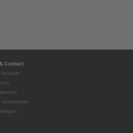
 & Contact
 Redactie
j ons
tatement
 Voorwaarden
tellingen