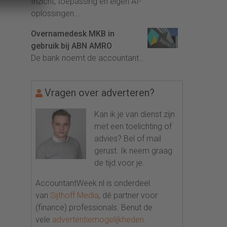
Inzicht, toepassing en eigen AI-
oplossingen...
Overnamedesk MKB in
gebruik bij ABN AMRO
De bank noemt de accountant...
Vragen over adverteren?
Kan ik je van dienst zijn
met een toelichting of
advies? Bel of mail
gerust. Ik neem graag
de tijd voor je.
AccountantWeek.nl is onderdeel
van
Sijthoff Media
, dé partner voor
(finance) professionals. Benut de
vele
advertentiemogelijkheden
.