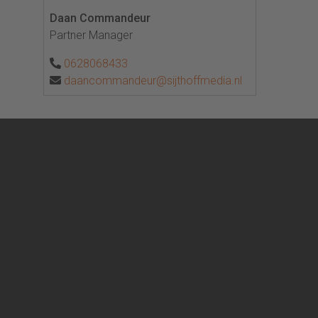
Daan Commandeur
Partner Manager
0628068433
daancommandeur@sijthoffmedia.nl