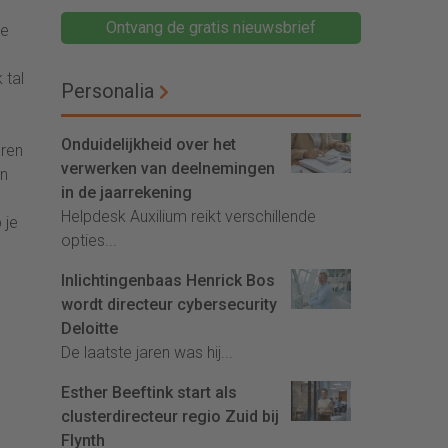
Ontvang de gratis nieuwsbrief
ie
 tal
Personalia
Onduidelijkheid over het
eren
verwerken van deelnemingen
en
in de jaarrekening
Helpdesk Auxilium reikt verschillende
 je
opties...
Inlichtingenbaas Henrick Bos
wordt directeur cybersecurity
Deloitte
De laatste jaren was hij...
Esther Beeftink start als
clusterdirecteur regio Zuid bij
Flynth