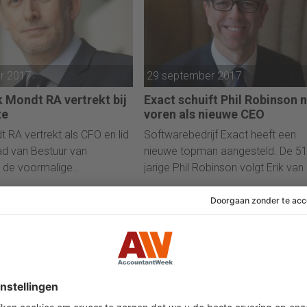
ngen en de ondersteuning
ële transacties.
r 2017
29 september 2017
 Mondt RA vertrekt bij
Exact schuift Phil Robinson 
ze
voren als nieuwe CEO
 RA vertrekt als CFO en lid
Softwarebedrijf Exact heeft een
d van Bestuur van
nieuwe topman aangesteld. De 51
, de voormalige
jarige Phil Robinson volgt Erik van
k van SNS Reaal. Dat heeft
Meijden (57) op als CEO.
eming bekendgemaakt.
er 10 oktober
den als lid van de RvB en
ize per 1 januari 2018
mber 2017
28 april 2017