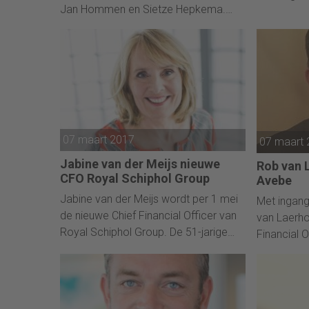
Jan Hommen en Sietze Hepkema.
andere mog
Jan Hommen zal de rol van voorzitter
blijft aan
op zich nemen en volgt daarmee
en het opv
Henry Holterman op die vicevoorzitter
wordt. Overige leden zijn Dik Wessels
en René Kuipers.
07 maart 2017
07 maart
Jabine van der Meijs nieuwe
Rob van 
CFO Royal Schiphol Group
Avebe
Jabine van der Meijs wordt per 1 mei
Met ingang
de nieuwe Chief Financial Officer van
van Laerho
Royal Schiphol Group. De 51-jarige
Financial 
Van der Meijs volgt Els de Groot op,
nemen. Hij
die in oktober haar vertrek
het bestuu
aankondigde.