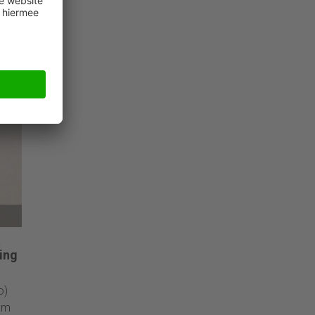
tot
lde
eeuw
t
ing
o)
am