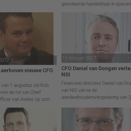
genoteerde handelshuis in speceri
elijkheden wil najagen. Hij
noten, eetbare zaden, thee en
 tot een opvolger is benoemd
voedingsingrediënten, wil CFO Alla
olgingsproces afgerond is.
Goldschmeding benoemen tot Gr
Managing Director en nog dit jaar
overgaan op een one-tier board
bestuursmodel.
15 februari 2017
 2017
CFO Daniel van Dongen verla
Laerhoven nieuwe CFO
NSI
Financieel directeur Daniel van D
 van 1 augustus zal Rob
van NSI zal na de
ven de rol van Chief
aandeelhoudersvergadering van 
Officer van Avebe op zich
april aftreden. Dat heeft het
 neemt dan tevens zitting in
beursgenoteerde vastgoedfonds
r van de coöperatie.
dinsdag bekend gemaakt bij de
presentatie van de jaarcijfers.