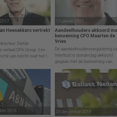
 2017
13 januari 2017
an Heesakkers vertrekt
Aandeelhouders akkoord me
benoeming CFO Maarten de
Vries
 directeur Stefan
De aandeelhoudersvergadering v
 verlaat DPA Group. Een
Intertrust is donderdag akkoord
rschil van inzicht over het te
gegaan met de benoeming van
eid is volgens de
Maarten de Vries als nieuwe finan
er reden voor zijn vertrek,
directeur.
aandag gemeld.
ber 2016
23 december 2016