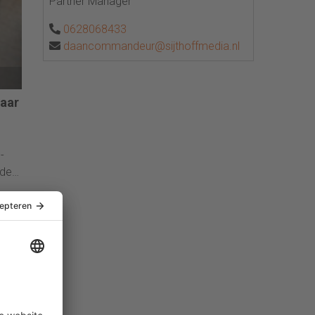
Partner Manager
0628068433
daancommandeur@sijthoffmedia.nl
naar
-
 der