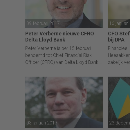
09 februari 2017
16 januari
Peter Verberne nieuwe CFRO
CFO Stef
Delta Lloyd Bank
bij DPA
Peter Verberne is per 15 februari
Financieel
benoemd tot Chief Financial Risk
Heesakkers
Officer (CFRO) van Delta Lloyd Bank.
zakelijk ve
De CFRO maakt onderdeel uit van de
voeren bel
directie van Delta Lloyd Bank en is
detacheerd
verantwoordelijk voor Finance, Risk &
zo werd m
Compliance.
03 januari 2017
23 decem