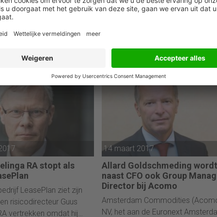
gang Nickl verruilt
Vivienne de Leeuw benoemd 
or Bayer
CFO RTL Nederland
financieel directeur
Vivienne de Leeuw volgt Patrick O
ickl vertrekken. Hij gaat
Scholtenhuis op als financieel
nctie bekleden bij het
directeur bij RTL Nederland. De L
macieconcern Bayer. De 48-
(42) begint per 1 mei.
uurder dient wel zijn
t dat loopt tot en met april
 2017
14 maart 2017
elinga RA stopt als
Allard Goldschmeding word
asePlan
naast CFO ook Group Manag
Director bij Acomo
drijf LeasePlan ziet zijn
Amsterdam Commodities (Acom
 en risicodirecteur Guus
NV, het aan de Euronext Amsterd
RA vertrekken omdat hij