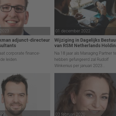
 2023
01 december 2022
kman adjunct-directeur
Wijziging in Dagelijks Bestuu
sultants
van RSM Netherlands Holdi
at corporate finance-
Na 18 jaar als Managing Partner t
de leiden.
hebben gefungeerd zal Rudolf
Winkenius per januari 2023
terugtreden.
020
03 februari 2020