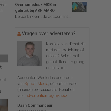
Overnamedesk MKB in
eden
gebruik bij ABN AMRO
tie
De bank noemt de accountant...
Vragen over adverteren?
Kan ik je van dienst zijn
met een toelichting of
advies? Bel of mail
gerust. Ik neem graag
t
de tijd voor je.
AccountantWeek.nl is onderdeel
rect
van
Sijthoff Media
, dé partner voor
(finance) professionals. Benut de
.
vele
advertentiemogelijkheden
.
Daan Commandeur