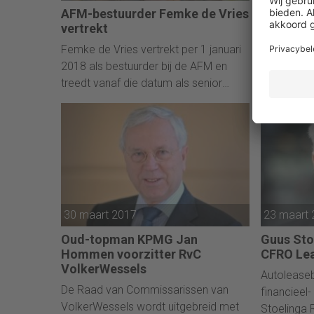
AFM-bestuurder Femke de Vries
CFO Wolf
vertrekt
ASML vo
Femke de Vries vertrekt per 1 januari
ASML ziet 
2018 als bestuurder bij de AFM en
Wolfgang N
treedt vanaf die datum als senior
dezelfde fu
partner in dienst bij &samhoud
Duitse far
consultancy.
jarige best
contract ui
2018.
30 maart 2017
23 maart
Oud-topman KPMG Jan
Guus Sto
Hommen voorzitter RvC
CFRO Le
VolkerWessels
Autoleasebe
De Raad van Commissarissen van
financieel-
VolkerWessels wordt uitgebreid met
Stoelinga 