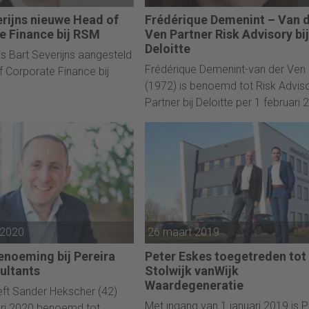
erijns nieuwe Head of
Frédérique Demenint – Van 
e Finance bij RSM
Ven Partner Risk Advisory bij
Deloitte
 is Bart Severijns aangesteld
Frédérique Demenint-van der Ven
f Corporate Finance bij
(1972) is benoemd tot Risk Advis
Partner bij Deloitte per 1 februari 
 2020
26 maart 2019
enoeming bij Pereira
Peter Eskes toegetreden tot
ultants
Stolwijk vanWijk
Waardegeneratie
eft Sander Hekscher (42)
Met ingang van 1 januari 2019 is P
ari 2020 benoemd tot