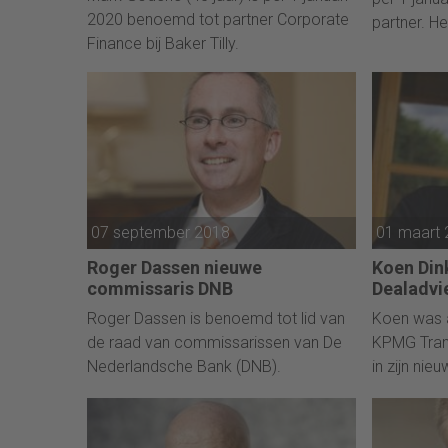
2020 benoemd tot partner Corporate
partner. H
Finance bij Baker Tilly.
werkzaam i
07 september 2018
01 maart
Roger Dassen nieuwe
Koen Dink
commissaris DNB
Dealadvie
Roger Dassen is benoemd tot lid van
Koen was a
de raad van commissarissen van De
KPMG Tran
Nederlandsche Bank (DNB).
in zijn nie
het Dealad
bezighoudt
financieri