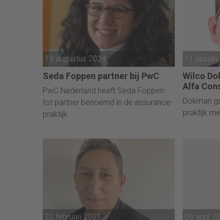
19 augustus 2024
11 januari
Seda Foppen partner bij PwC
Wilco Do
Alfa Con
PwC Nederland heeft Seda Foppen
Dokman ga
tot partner benoemd in de assurance-
praktijk me
praktijk.
22 februari 2021
06 april 2