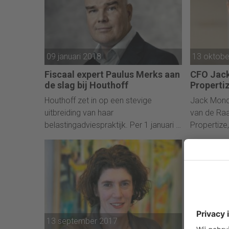
ondernemi
bij financi
09 januari 2018
13 oktobe
Fiscaal expert Paulus Merks aan
CFO Jack
de slag bij Houthoff
Properti
Houthoff zet in op een stevige
Jack Mondt
uitbreiding van haar
van de Raa
belastingadviespraktijk. Per 1 januari is
Propertize
Paulus Merks gestart als nieuwe
vastgoedta
partner.
de ondern
Mondt is p
teruggetre
zal Propert
verlaten.
13 september 2017
12 septe