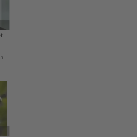
t
an
cieel