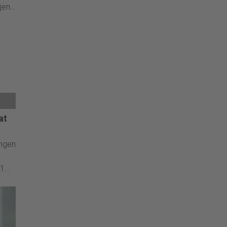
jen,
rd
oup
at
ongen
21