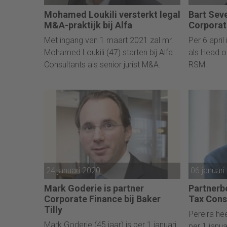
Mohamed Loukili versterkt legal
Bart Sev
M&A-praktijk bij Alfa
Corporat
Met ingang van 1 maart 2021 zal mr.
Per 6 april
Mohamed Loukili (47) starten bij Alfa
als Head o
Consultants als senior jurist M&A.
RSM.
24 januari 2020
06 januari
Mark Goderie is partner
Partnerb
Corporate Finance bij Baker
Tax Cons
Tilly
Pereira he
Mark Goderie (45 jaar) is per 1 januari
per 1 janu