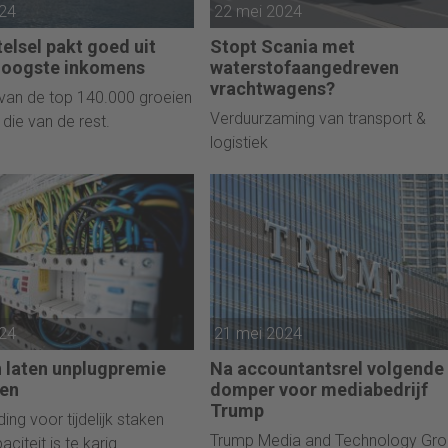
024
22 mei 2024
telsel pakt goed uit
Stopt Scania met
hoogste inkomens
waterstofaangedreven
vrachtwagens?
van de top 140.000 groeien
Verduurzaming van transport &
 die van de rest.
logistiek
024
21 mei 2024
n laten unplugpremie
Na accountantsrel volgende
gen
domper voor mediabedrijf
Trump
ng voor tijdelijk staken
Trump Media and Technology Gro
iteit is te karig.