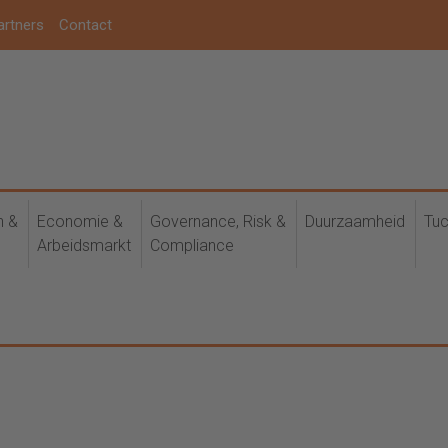
artners
Contact
h &
Economie &
Governance, Risk &
Duurzaamheid
Tuc
Arbeidsmarkt
Compliance