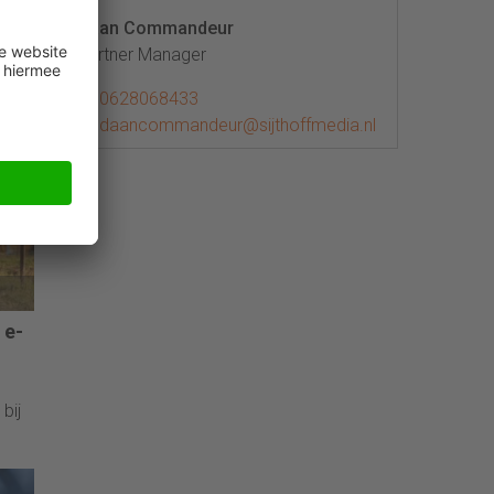
ngen
Daan Commandeur
Partner Manager
0628068433
daancommandeur@sijthoffmedia.nl
 e-
bij