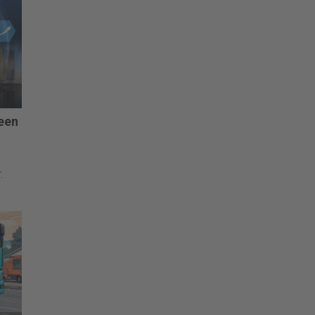
 een
.