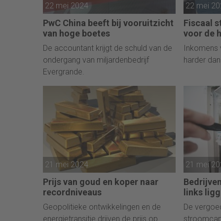
22 mei 2024
22 mei 2
PwC China beeft bij vooruitzicht
Fiscaal s
van hoge boetes
voor de 
De accountant krijgt de schuld van de
Inkomens 
ondergang van miljardenbedrijf
harder dan
Evergrande.
21 mei 2024
21 mei 2
Prijs van goud en koper naar
Bedrijve
recordniveaus
links lig
Geopolitieke ontwikkelingen en de
De vergoedi
energietransitie drijven de prijs op.
stroomcapac