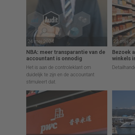
24 mei 2024
22 mei 2
NBA: meer transparantie van de
Bezoek a
accountant is onnodig
winkels in
Het is aan de controleklant om
Detailhand
duidelijk te zijn en de accountant
stimuleert dat.