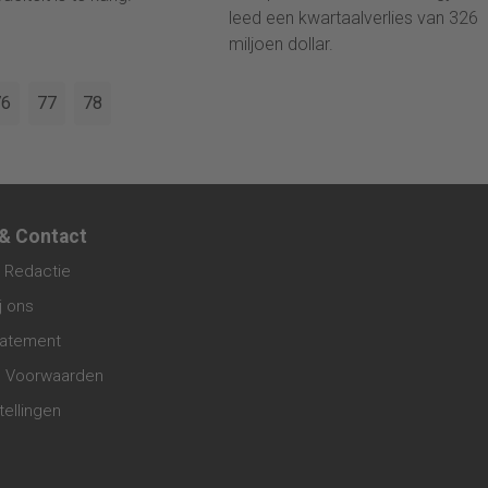
leed een kwartaalverlies van 326
miljoen dollar.
76
77
78
 & Contact
 Redactie
j ons
tatement
 Voorwaarden
tellingen