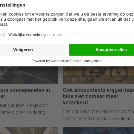
ge controle
in jaarrekening en berekeni
beboet voor gebrekkige
Accountant doorgehaald voor
ole
schending beroepsregels
024
24 mei 2024
eurs zonnepanelen in
Ook accountants krijgen hun
er
bike niet zomaar meer
verzekerd
aar panelen is ingestort
Een dubbel slot en eigen risico zijn 
erheid over saldering.
sommige verzekeraars verplicht.