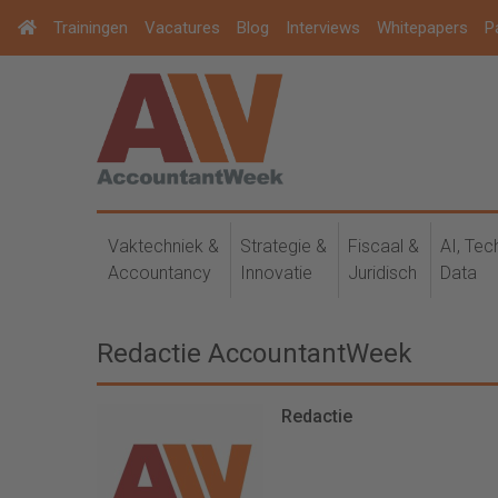
Trainingen
Vacatures
Blog
Interviews
Whitepapers
P
Vaktechniek &
Strategie &
Fiscaal &
AI, Tec
Accountancy
Innovatie
Juridisch
Data
Redactie AccountantWeek
Redactie