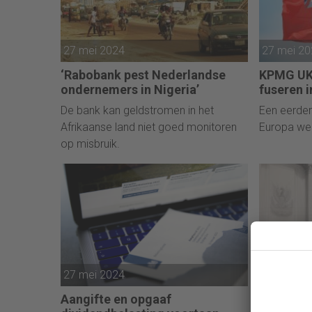
27 mei 2024
27 mei 2
‘Rabobank pest Nederlandse
KPMG UK 
ondernemers in Nigeria’
fuseren 
De bank kan geldstromen in het
Een eerder
Afrikaanse land niet goed monitoren
Europa wer
op misbruik.
27 mei 2024
24 mei 2
Aangifte en opgaaf
Miljoene