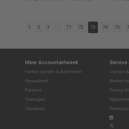
1
2
3
…
71
72
73
74
75
Meer Accountantweek
Service
Partner worden & Adverteren
Contact &
Nieuwsbrief
Werken bi
Partners
Privacy S
Trainingen
Algemene
Vacatures
Privacyins