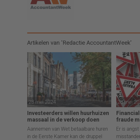
Artikelen van 'Redactie AccountantWeek'
28 mei 2024
28 mei 2
Investeerders willen huurhuizen
Financial
massaal in de verkoop doen
fraude m
Aannemen van Wet betaalbare huren
Er is angs
in de Eerste Kamer kan de druppel
misstanden