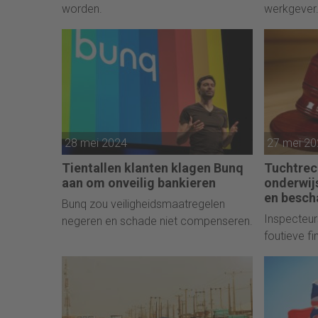
worden.
werkgever
28 mei 2024
27 mei 2
Tientallen klanten klagen Bunq
Tuchtrec
aan om onveilig bankieren
onderwij
en besch
Bunq zou veiligheidsmaatregelen
Inspecteur
negeren en schade niet compenseren.
foutieve f