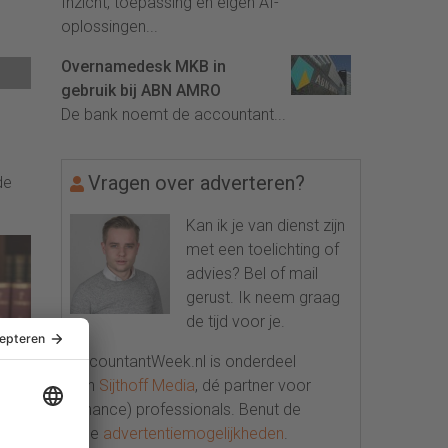
Inzicht, toepassing en eigen AI-
oplossingen...
Overnamedesk MKB in
gebruik bij ABN AMRO
De bank noemt de accountant...
Vragen over adverteren?
de
Kan ik je van dienst zijn
met een toelichting of
advies? Bel of mail
gerust. Ik neem graag
de tijd voor je.
AccountantWeek.nl is onderdeel
van
Sijthoff Media
, dé partner voor
(finance) professionals. Benut de
rs
vele
advertentiemogelijkheden
.