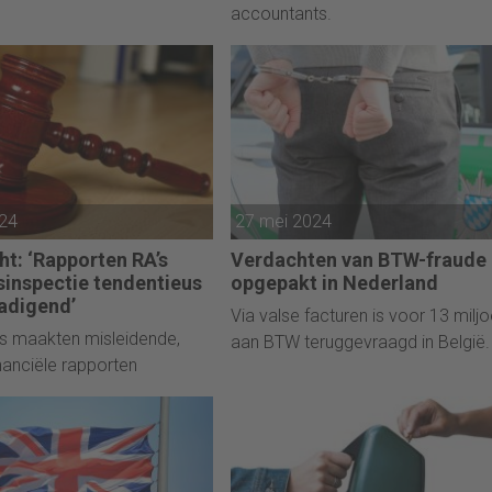
.
accountants.
024
27 mei 2024
ht: ‘Rapporten RA’s
Verdachten van BTW-fraude
sinspectie tendentieus
opgepakt in Nederland
adigend’
Via valse facturen is voor 13 milj
s maakten misleidende,
aan BTW teruggevraagd in België.
inanciële rapporten