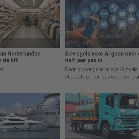
024
22 mei 2024
an Nederlandse
EU-regels voor AI gaan over
 de lift
half jaar pas in
el
Regels voor generatieve AI zoals
chatbots gelden pas over een jaar