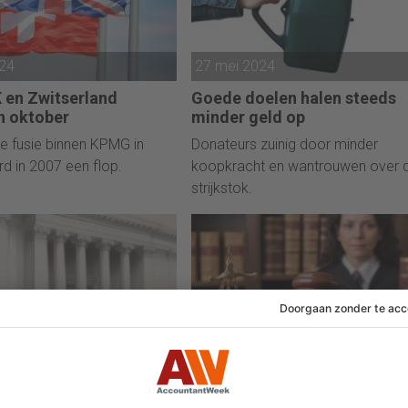
024
27 mei 2024
en Zwitserland
Goede doelen halen steeds
in oktober
minder geld op
e fusie binnen KPMG in
Donateurs zuinig door minder
d in 2007 een flop.
koopkracht en wantrouwen over 
strijkstok.
024
24 mei 2024
n boete voor
Doorhaling na dubieuze cijfe