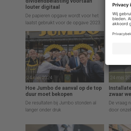
dividendbelasting voortaan
gebrekki
louter digitaal
JPMorgan 
De papieren opgave wordt voor het
ordercontr
laatst gebruikt voor de opgave 2023.
24 mei 2024
24 mei 2
Hoe Jumbo de aanval op de top
Installat
duur moet bekopen
zwaar we
De resultaten bij Jumbo stonden al
De vraag n
langer onder druk
door onzek