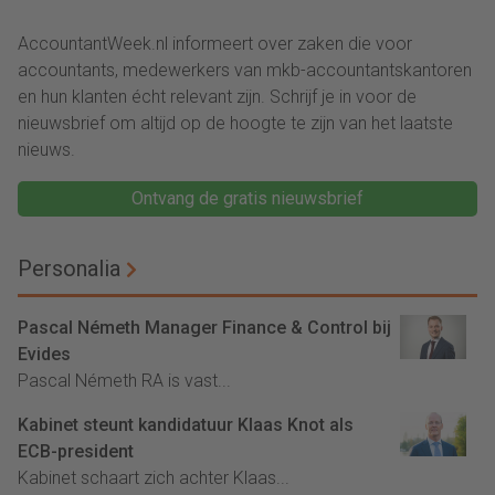
2015. Iedereen kent de
eeuwen boekhouden vanaf
overkoepelende naam
het enkel boekhouden. Ik
AccountantWeek.nl informeert over zaken die voor
accountants. Diegenen die
durf nu een stap verder te
accountants, medewerkers van mkb-accountantskantoren
nooit artikelen hebben
gaan. Het boekhouden
en hun klanten écht relevant zijn. Schrijf je in voor de
gelezen over accountants
houdt volledig op te
nieuwsbrief om altijd op de hoogte te zijn van het laatste
en integriteit of het
bestaan, boekhouders,
nieuws.
ontbreken daarvan zijn op
administrateurs en
één hand te tellen...
accountants zijn niet meer
Ontvang de gratis nieuwsbrief
nodig.
Personalia
Pascal Németh Manager Finance & Control bij
Evides
Pascal Németh RA is vast...
Kabinet steunt kandidatuur Klaas Knot als
ECB-president
Kabinet schaart zich achter Klaas...