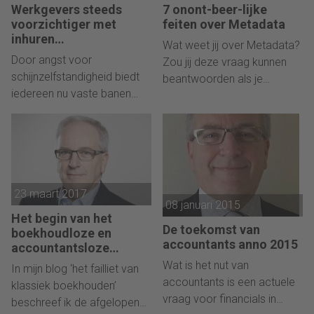
Werkgevers steeds
7 onont-beer-lijke
voorzichtiger met
feiten over Metadata
inhuren
Wat weet jij over Metadata?
gedetacheerden
Door angst voor
Zou jij deze vraag kunnen
schijnzelfstandigheid biedt
beantwoorden als je
iedereen nu vaste banen
meedeed aan de Slimste
aan.
mens?
23 maart 2017
08 januari 2015
Het begin van het
De toekomst van
boekhoudloze en
accountants anno 2015
accountantsloze
tijdperk
Wat is het nut van
In mijn blog ‘het failliet van
accountants is een actuele
klassiek boekhouden’
vraag voor financials in
beschreef ik de afgelopen