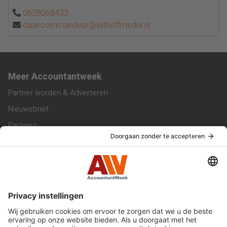
0628068433
daancommandeur@sijthoffmedia.nl
Meer Accountantweek
Partner worden & Adverteren
Nieuwsbrief
Partners
Trainingen
Vacatures
Service & Contact
Contact & Redactie
Werken bij ons
Privacy Statement