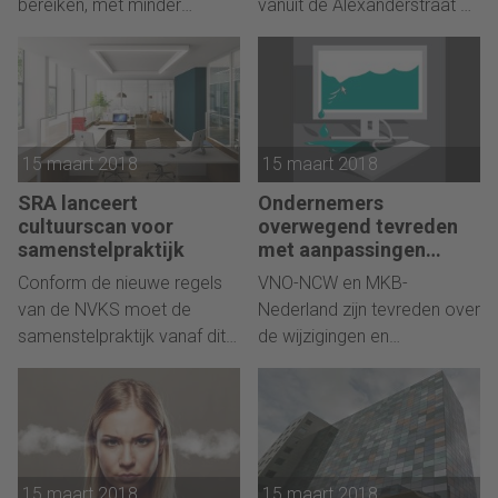
bereiken, met minder
vanuit de Alexanderstraat 3
moeite, tegen lagere kosten,
aan tijdbesparende
zonder stress en met een
administratieve software-
grotere impact.
oplossingen voor bedrijven.
Een verhuizing naar een
prachtig pand met meer
15 maart 2018
15 maart 2018
faciliteiten, maar vooral
meer ruimte om te groeien
SRA lanceert
Ondernemers
voor beide merken die
cultuurscan voor
overwegend tevreden
samen één bedrijf vormen.
samenstelpraktijk
met aanpassingen
privacywet
Conform de nieuwe regels
VNO-NCW en MKB-
van de NVKS moet de
Nederland zijn tevreden over
samenstelpraktijk vanaf dit
de wijzigingen en
jaar extra aandacht
toevoegingen van de
besteden aan kwaliteit.
Tweede Kamer aan de
nieuwe privacywet.
15 maart 2018
15 maart 2018