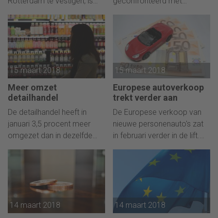
Rotterdam te vestigen, is
geconfronteerd met
het laatste argument van het
financieel-economisch
kabinet voor afschaffing van
fraude. In 2016 was dit nog
de dividendbelasting ook
36 procent.
weggevallen. Dat vindt
GroenLinks-leider Jesse
15 maart 2018
15 maart 2018
Klaver.
Meer omzet
Europese autoverkoop
detailhandel
trekt verder aan
De detailhandel heeft in
De Europese verkoop van
januari 3,5 procent meer
nieuwe personenauto's zat
omgezet dan in dezelfde
in februari verder in de lift.
maand een jaar eerder. Dat
Volgens brancheorganisatie
meldde het Centraal Bureau
ACEA beleefden
voor de Statistiek (CBS). Het
autodealers in de Europese
verkoopvolume was 2,4
Unie zelfs hun beste
procent hoger.
februarimaand sinds 2008.
14 maart 2018
14 maart 2018