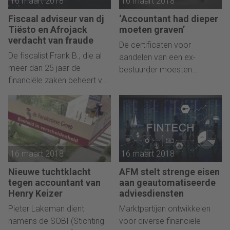
16 maart 2018
16 maart 2018
Fiscaal adviseur van dj
‘Accountant had dieper
Tiësto en Afrojack
moeten graven’
verdacht van fraude
De certificaten voor
De fiscalist Frank B., die al
aandelen van een ex-
meer dan 25 jaar de
bestuurder moesten
financiële zaken beheert van
teruggekocht worden. Niet
Linda de Mol en ook
het bedrijf maar de stichting
verschillende Nederlandse
administratiekantoor (STAK)
top dj’s tot zijn clientèle mag
kocht deze van hem. Een
rekenen, wordt verdacht van
accountant moest
grootschalige
onderzoek doen naar de
16 maart 2018
16 maart 2018
belastingfraude.
transactie, maar zag zijn rol
volgens de klager veel te
Nieuwe tuchtklacht
AFM stelt strenge eisen
beperkt.
tegen accountant van
aan geautomatiseerde
Henry Keizer
adviesdiensten
Pieter Lakeman dient
Marktpartijen ontwikkelen
namens de SOBI (Stichting
voor diverse financiële