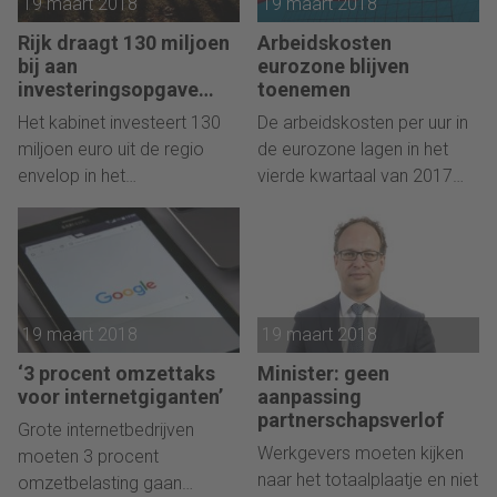
19 maart 2018
19 maart 2018
Rijk draagt 130 miljoen
Arbeidskosten
bij aan
eurozone blijven
investeringsopgave
toenemen
Brainport Eindhoven
Het kabinet investeert 130
De arbeidskosten per uur in
miljoen euro uit de regio
de eurozone lagen in het
envelop in het
vierde kwartaal van 2017
vestigingsklimaat van
1,5 procent hoger dan in
Brainport Eindhoven, zoals
dezelfde periode een jaar
dat in de plannen staat die in
eerder.
januari aan het kabinet zijn
aangeboden.
19 maart 2018
19 maart 2018
‘3 procent omzettaks
Minister: geen
voor internetgiganten’
aanpassing
partnerschapsverlof
Grote internetbedrijven
Werkgevers moeten kijken
moeten 3 procent
naar het totaalplaatje en niet
omzetbelasting gaan