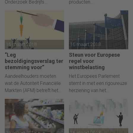
Onderzoek Bedrijfs
producten
Informatie) een klacht in
geautomatiseerde
tegen Marcel De Kimpe RA,
adviesdiensten. Ook bij
werkzaam bij het
impactvolle producten
accountantskantoor EY.
wordt steeds vaker
zogenoemd roboadvies
16 maart 2018
16 maart 2018
ingezet.
“Leg
Steun voor Europese
bezoldigingsverslag ter
regel voor
stemming voor”
winstbelasting
Aandeelhouders moeten
Het Europees Parlement
wat de Autoriteit Financiële
stemt in met een rigoureuze
Markten (AFM) betreft het
herziening van het
recht krijgen om te
belastingsysteem voor
stemmen over het
multinationals. Een
bezoldigingsverslag, ook bij
zogenoemde gezamenlijke
kleine en middelgrote
grondslag voor de
beursgenoteerde
winstbelasting moet een
16 maart 2018
16 maart 2018