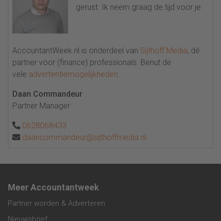
gerust. Ik neem graag de tijd voor je.
AccountantWeek.nl is onderdeel van
Sijthoff Media
, dé
partner voor (finance) professionals. Benut de
vele
advertentiemogelijkheden
.
Daan Commandeur
Partner Manager
0628068433
daancommandeur@sijthoffmedia.nl
Meer Accountantweek
Partner worden & Adverteren
Nieuwsbrief