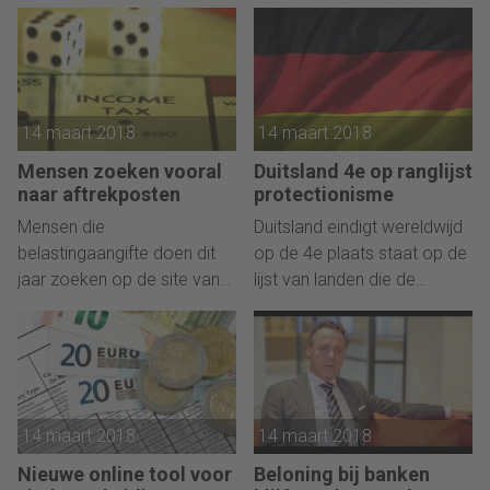
2019 mag geen excuus zijn
een naheffing gekregen van
om te snoeien in de
12 miljoen euro.
uitgaven van de EU.
14 maart 2018
14 maart 2018
Mensen zoeken vooral
Duitsland 4e op ranglijst
naar aftrekposten
protectionisme
Mensen die
Duitsland eindigt wereldwijd
belastingaangifte doen dit
op de 4e plaats staat op de
jaar zoeken op de site van
lijst van landen die de
de Belastingdienst vooral
meeste protectionistische
naar informatie over
maatregelen hanteren. 4e
aftrekposten, zoals zorg- en
na de VS, India en Rusland.
studiekosten en giften.
14 maart 2018
14 maart 2018
Nieuwe online tool voor
Beloning bij banken