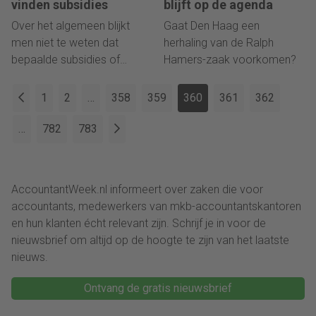
vinden subsidies
blijft op de agenda
Over het algemeen blijkt
Gaat Den Haag een
men niet te weten dat
herhaling van de Ralph
bepaalde subsidies of
Hamers-zaak voorkomen?
fondsen bestaan. Ook is er
veelal onvoldoende tijd en
1
2
…
358
359
360
361
362
de kennis aanwezig om een
professionele
…
782
783
subsidieaanvraag op te
stellen.
AccountantWeek.nl informeert over zaken die voor
accountants, medewerkers van mkb-accountantskantoren
en hun klanten écht relevant zijn. Schrijf je in voor de
nieuwsbrief om altijd op de hoogte te zijn van het laatste
nieuws.
Ontvang de gratis nieuwsbrief