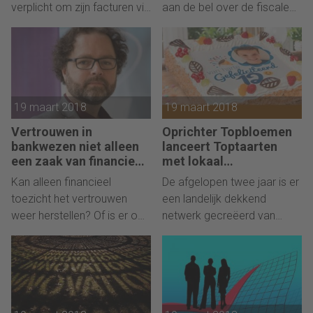
verplicht om zijn facturen via
aan de bel over de fiscale
het facturennetwerk Peppol
gevolgen van het nieuwe
te sturen. En dat heeft
regeerakkoord voor het
vergaande gevolgen.
MKB.
19 maart 2018
19 maart 2018
Vertrouwen in
Oprichter Topbloemen
bankwezen niet alleen
lanceert Toptaarten
een zaak van financieel
met lokaal
toezicht
bakkersnetwerk
Kan alleen financieel
De afgelopen twee jaar is er
toezicht het vertrouwen
een landelijk dekkend
weer herstellen? Of is er ook
netwerk gecreëerd van
een rol weggelegd voor de
lokale bakkers. Deze
banken zelf?
leveren vanaf 19 maart
2018 de taarten die via
Toptaarten.nl aangeboden
worden.