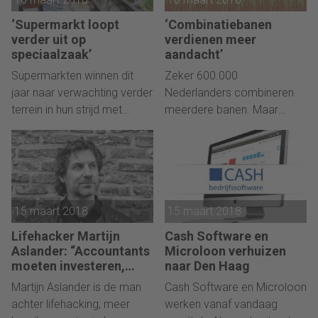
ondernemingen.
einde maken aan
belastingontwijking door
‘Supermarkt loopt
‘Combinatiebanen
grote ondernemingen.
verder uit op
verdienen meer
speciaalzaak’
aandacht’
Supermarkten winnen dit
Zeker 600.000
jaar naar verwachting verder
Nederlanders combineren
terrein in hun strijd met
meerdere banen. Maar
voedingspeciaalzaken.
werkgevers bieden weinig
steun om dit te combineren.
15 maart 2018
15 maart 2018
Lifehacker Martijn
Cash Software en
Aslander: “Accountants
Microloon verhuizen
moeten investeren,
naar Den Haag
investeren, investeren”
Martijn Aslander is de man
Cash Software en Microloon
achter lifehacking; meer
werken vanaf vandaag