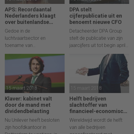
APS: Recordaantal
DPA stelt
Nederlanders klaagt
cijferpublicatie uit en
over buitenlandse
benoemt nieuwe CFO
ondernemers
Gedoe in de
Detacheerder DPA Group
luchtvaartsector en
stelt de publicatie van zijn
toename van
jaarcijfers uit tot begin april.
grensoverschrijdende online
Het bedrijf heeft meer tijd
aankopen zorgen voor
nodig om veranderingen in
meer klachten over
de organisatiestructuur
buitenlandse ondernemers.
goed te kunnen verwerken in
de cijfers en wijst op de
15 maart 2018
15 maart 2018
scherpere eisen die worden
gesteld aan controle.
Klaver: kabinet valt
Helft bedrijven
door de mand met
slachtoffer van
dividendbelasting
financieel-economische
fraude
Nu Unilever heeft besloten
Wereldwijd wordt de helft
zijn hoofdkantoor in
van alle bedrijven