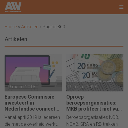
Home
»
Artikelen
»
Pagina 360
Artikelen
19 maart 2018
19 maart 2018
Europese Commissie
Oproep
investeert in
beroepsorganisaties:
Nederlandse connector
MKB profiteert niet van
Storecove
lastenverlichting
Vanaf april 2019 is iedereen
Beroepsorganisaties NOB,
die met de overheid werkt,
NOAB, SRA en RB trekken