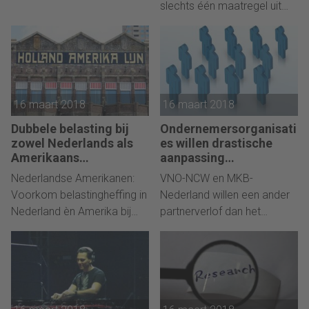
slechts één maatregel uit
betalen in het EU-land waar
het regeerakkoord eruit
hun gebruikers zitten.
lichten.
16 maart 2018
16 maart 2018
Dubbele belasting bij
Ondernemersorganisati
zowel Nederlands als
es willen drastische
Amerikaans
aanpassing
staatsburgerschap?
verlofplannen
Nederlandse Amerikanen:
VNO-NCW en MKB-
Koolmees
Voorkom belastingheffing in
Nederland willen een ander
Nederland èn Amerika bij
partnerverlof dan het
overlijden!
kabinet nu voorstelt. Vooral
vanwege de kosten voor de
kleine ondernemers.