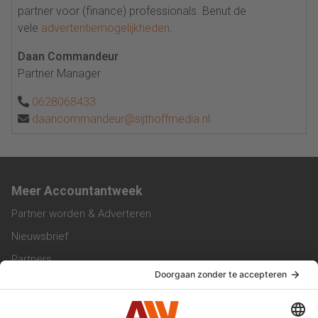
partner voor (finance) professionals. Benut de
vele
advertentiemogelijkheden
.
Daan Commandeur
Partner Manager
0628068433
daancommandeur@sijthoffmedia.nl
Meer Accountantweek
Partner worden & Adverteren
Nieuwsbrief
Partners
Trainingen
Vacatures