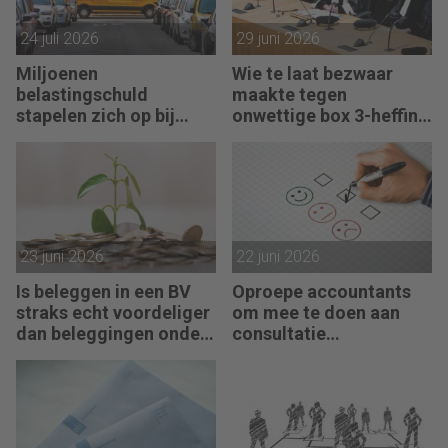
24 juli 2026
29 juni 2026
Miljoenen
Wie te laat bezwaar
belastingschuld
maakte tegen
stapelen zich op bij
onwettige box 3-heffing
failliete pakketkoeriers
vist achter het net
23 juni 2026
22 juni 2026
Is beleggen in een BV
Oproepe accountants
straks echt voordeliger
om mee te doen aan
dan beleggingen onder
consultatie
box 3?
winstbelastingen