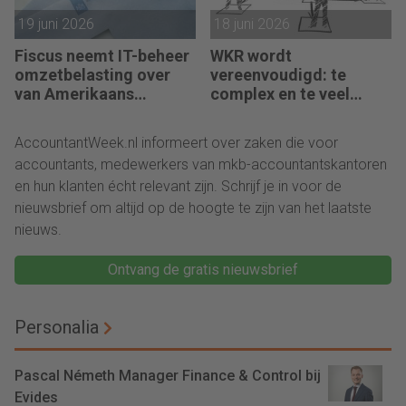
19 juni 2026
18 juni 2026
Fiscus neemt IT-beheer
WKR wordt
omzetbelasting over
vereenvoudigd: te
van Amerikaans
complex en te veel
techbedrijf
administratie
AccountantWeek.nl informeert over zaken die voor
accountants, medewerkers van mkb-accountantskantoren
en hun klanten écht relevant zijn. Schrijf je in voor de
nieuwsbrief om altijd op de hoogte te zijn van het laatste
nieuws.
Ontvang de gratis nieuwsbrief
Personalia
Pascal Németh Manager Finance & Control bij
Evides