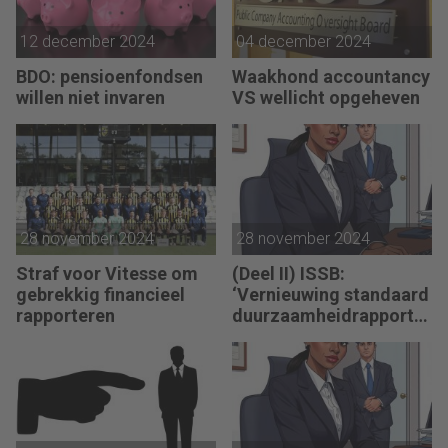
12 december 2024
04 december 2024
BDO: pensioenfondsen
Waakhond accountancy
willen niet invaren
VS wellicht opgeheven
28 november 2024
28 november 2024
Straf voor Vitesse om
(Deel II) ISSB:
gebrekkig financieel
‘Vernieuwing standaard
rapporteren
duurzaamheidrapporta
ge nodig’