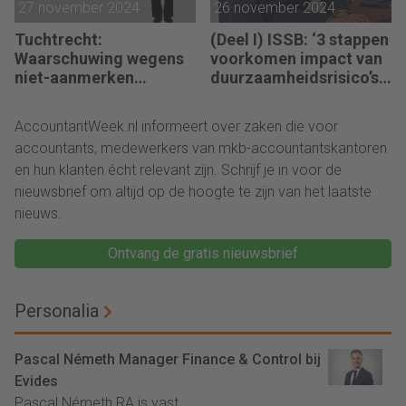
27 november 2024
26 november 2024
Tuchtrecht:
(Deel I) ISSB: ‘3 stappen
Waarschuwing wegens
voorkomen impact van
niet-aanmerken
duurzaamheidsrisico’s
juridische kosten als
op bedrijfsfinanciën’
‘significante
AccountantWeek.nl informeert over zaken die voor
aangelegenheid’
accountants, medewerkers van mkb-accountantskantoren
en hun klanten écht relevant zijn. Schrijf je in voor de
nieuwsbrief om altijd op de hoogte te zijn van het laatste
nieuws.
Ontvang de gratis nieuwsbrief
Personalia
Pascal Németh Manager Finance & Control bij
Evides
Pascal Németh RA is vast...