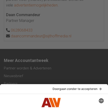
vele
advertentiemogelijkheden
.
Daan Commandeur
Partner Manager
0628068433
daancommandeur@sijthoffmedia.nl
Meer Accountantweek
Partner worden & Adverteren
Nieuwsbrief
Partners
Trainingen
Vacatures
Service & Contact