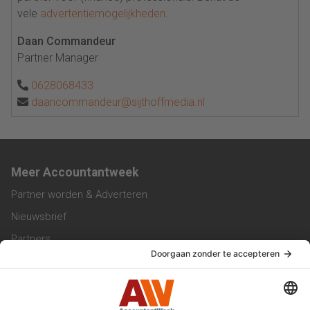
vele
advertentiemogelijkheden
.
Daan Commandeur
Partner Manager
0628068433
daancommandeur@sijthoffmedia.nl
Meer Accountantweek
Partner worden & Adverteren
Nieuwsbrief
Partners
Trainingen
Vacatures
Service & Contact