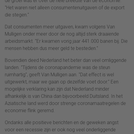
de groei was er over de hele breedte van de economie.
"Het waren niet alleen consumentenuitgaven of de export
die stegen."
Dat consumenten meer uitgaven, kwam volgens Van
Mulligen onder meer door de nog altijd sterk draaiende
arbeidsmarkt. "Er kwamen vorig jaar 441.000 banen bij. Die
mensen hebben dus meer geld te besteden."
Bovendien deed Nederland het beter dan veel omliggende
landen. "Tijdens de coronapandemie was de steun
ruimhartig", geeft Van Mulligen aan. "Dat effect is wel
uitgewerkt, maar we gaan op dezelfde voet door." Een
mogelijke verklaring kan zijn dat Nederland minder
afhankelijk is van China dan bijvoorbeeld Duitsland. In het
Aziatische land werd door strenge coronamaatregelen de
economie flink geremd.
Ondanks alle positieve berichten en de geweken angst
voor een recessie zijn er ook nog veel onderliggende