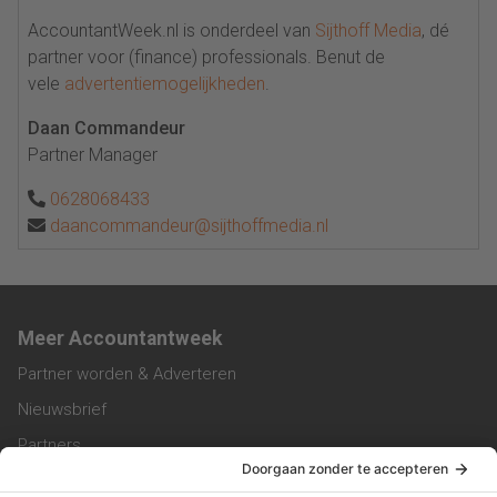
AccountantWeek.nl is onderdeel van
Sijthoff Media
, dé
partner voor (finance) professionals. Benut de
vele
advertentiemogelijkheden
.
Daan Commandeur
Partner Manager
0628068433
daancommandeur@sijthoffmedia.nl
Meer Accountantweek
Partner worden & Adverteren
Nieuwsbrief
Partners
Trainingen