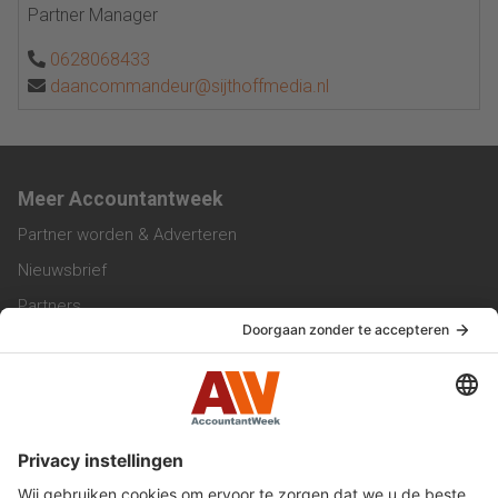
Partner Manager
0628068433
daancommandeur@sijthoffmedia.nl
Meer Accountantweek
Partner worden & Adverteren
Nieuwsbrief
Partners
Trainingen
Vacatures
Service & Contact
Contact & Redactie
Werken bij ons