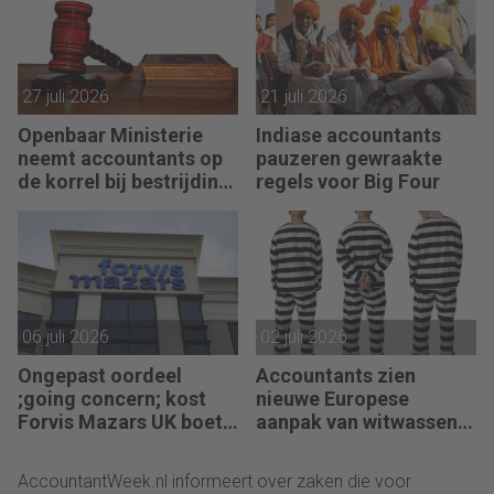
27 juli 2026
21 juli 2026
Openbaar Ministerie
Indiase accountants
neemt accountants op
pauzeren gewraakte
de korrel bij bestrijding
regels voor Big Four
witwassen
06 juli 2026
02 juli 2026
Ongepast oordeel
Accountants zien
;going concern; kost
nieuwe Europese
Forvis Mazars UK boete
aanpak van witwassen
en berisping
niet zitten
AccountantWeek.nl informeert over zaken die voor