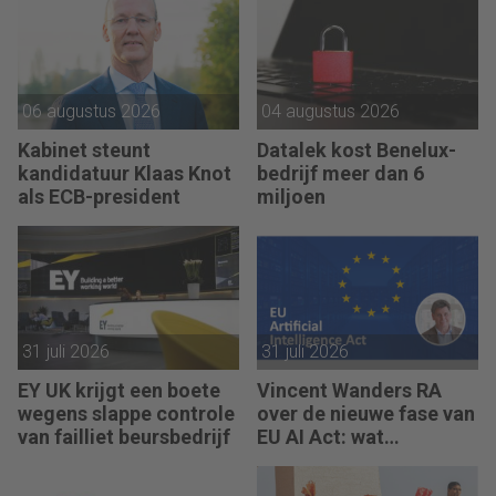
06 augustus 2026
04 augustus 2026
Kabinet steunt
Datalek kost Benelux-
kandidatuur Klaas Knot
bedrijf meer dan 6
als ECB-president
miljoen
31 juli 2026
31 juli 2026
EY UK krijgt een boete
Vincent Wanders RA
wegens slappe controle
over de nieuwe fase van
van failliet beursbedrijf
EU AI Act: wat
accountants nu moeten
regelen