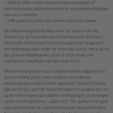
– AFM en DNB mogen versneld waarschuwingen of
sanctiebesluiten publiceren in reactie op publieke uitlatingen
van een overtreder
– DNB gaat kerncijfers van banken openbaar maken
De minister krijgt brede steun voor zijn streven om het
toezicht op de financiële sector transparanter te maken.
Paternotte (D66) noemt toezichthouders met slagkracht
een belangrijke pijler onder de financiële sector. Het is goed
om gewone Nederlanders beter te informeren over
misstanden, benadrukt Van der Linde (VVD).
Met het wetsvoorstel van Hoekstra worden stappen in de
goede richting gezet, maar volgens verschillende
woordvoerders moet er meer gebeuren. Ronnes (CDA) en
Nijboer (PvdA): geef de toezichthouders mogelijkheden om
op te treden tegen speculatieve "beleggingen" zoals binaire
opties en bitcoinfutures. Leijten (SP): “Om gokken met geld
van consumenten te voorkomen zouden toezichthouders