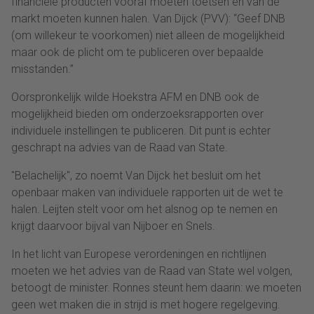
financiële producten vooraf moeten toetsen en van de
markt moeten kunnen halen. Van Dijck (PVV): “Geef DNB
(om willekeur te voorkomen) niet alleen de mogelijkheid
maar ook de plicht om te publiceren over bepaalde
misstanden.”
Oorspronkelijk wilde Hoekstra AFM en DNB ook de
mogelijkheid bieden om onderzoeksrapporten over
individuele instellingen te publiceren. Dit punt is echter
geschrapt na advies van de Raad van State.
"Belachelijk", zo noemt Van Dijck het besluit om het
openbaar maken van individuele rapporten uit de wet te
halen. Leijten stelt voor om het alsnog op te nemen en
krijgt daarvoor bijval van Nijboer en Snels.
In het licht van Europese verordeningen en richtlijnen
moeten we het advies van de Raad van State wel volgen,
betoogt de minister. Ronnes steunt hem daarin: we moeten
geen wet maken die in strijd is met hogere regelgeving.