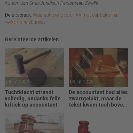
Auteur: Jan Smit/Juridisch Persbureau Zwolle
De uitspraak:
Waarschuwing voor AA met dubbelrol bij
verkoop reisbureau
Gerelateerde artikelen
08 juli 2026
03 juli 2026
Tuchtklacht strandt
De accountant had alles
volledig, ondanks felle
zwartgelakt, maar de
kritiek op accountant
tekst kwam toch boven
water