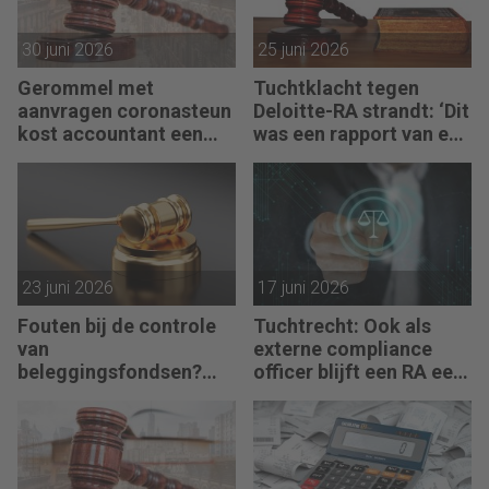
30 juni 2026
25 juni 2026
Gerommel met
Tuchtklacht tegen
aanvragen coronasteun
Deloitte-RA strandt: ‘Dit
kost accountant een
was een rapport van een
maand doorhaling
partijdeskundige’
23 juni 2026
17 juni 2026
Fouten bij de controle
Tuchtrecht: Ook als
van
externe compliance
beleggingsfondsen?
officer blijft een RA een
Geen sprake van
RA