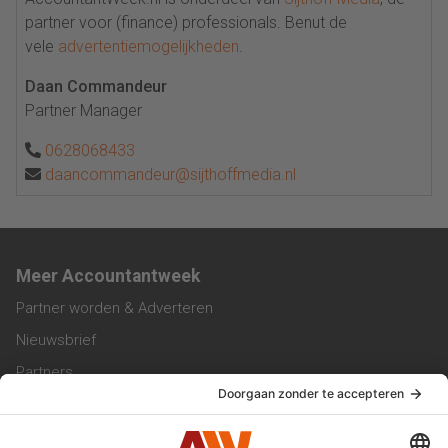
partner voor (finance) professionals. Benut de
vele
advertentiemogelijkheden
.
Daan Commandeur
Partner Manager
0628068433
daancommandeur@sijthoffmedia.nl
Meer Accountantweek
Partner worden & Adverteren
Nieuwsbrief
Partners
Trainingen
Vacatures