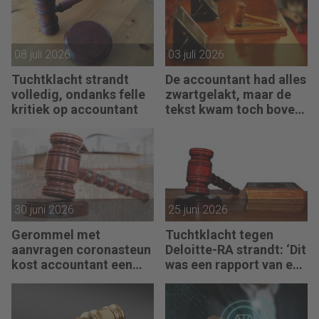
08 juli 2026
03 juli 2026
Tuchtklacht strandt
De accountant had alles
volledig, ondanks felle
zwartgelakt, maar de
kritiek op accountant
tekst kwam toch boven
water
30 juni 2026
25 juni 2026
Gerommel met
Tuchtklacht tegen
aanvragen coronasteun
Deloitte-RA strandt: ‘Dit
kost accountant een
was een rapport van een
maand doorhaling
partijdeskundige’