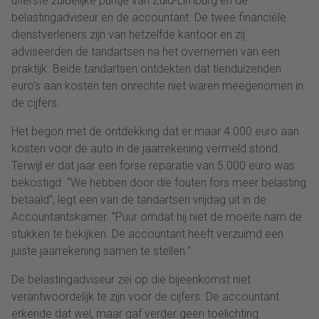
uiterste zuidelijke puntje van Zuid-Limburg en de
belastingadviseur en de accountant. De twee financiële
dienstverleners zijn van hetzelfde kantoor en zij
adviseerden de tandartsen na het overnemen van een
praktijk. Beide tandartsen ontdekten dat tienduizenden
euro’s aan kosten ten onrechte niet waren meegenomen in
de cijfers.
Het begon met de ontdekking dat er maar 4.000 euro aan
kosten voor de auto in de jaarrekening vermeld stond.
Terwijl er dat jaar een forse reparatie van 5.000 euro was
bekostigd. “We hebben door die fouten fors meer belasting
betaald”, legt een van de tandartsen vrijdag uit in de
Accountantskamer. “Puur omdat hij niet de moeite nam de
stukken te bekijken. De accountant heeft verzuimd een
juiste jaarrekening samen te stellen.”
De belastingadviseur zei op die bijeenkomst niet
verantwoordelijk te zijn voor de cijfers. De accountant
erkende dat wel, maar gaf verder geen toelichting.