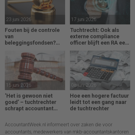
23 juni 2026
17 juni 2026
Fouten bij de controle
Tuchtrecht: Ook als
van
externe compliance
beleggingsfondsen?
officer blijft een RA een
Geen sprake van
RA
15 juni 2026
08 juni 2026
‘Het is gewoon niet
Hoe een hogere factuur
goed’ – tuchtrechter
leidt tot een gang naar
schrapt accountant
de tuchtrechter
voor 18 maanden
AccountantWeek.nl informeert over zaken die voor
accountants, medewerkers van mkb-accountantskantoren